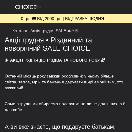
0 грн 🚚 ВІД 2000 грн | ВІДПРАВКА ЩОДНЯ
Каталог
Акція грудня SALE 🎄❄️☃️
Акції грудня • Різдвяний та
новорічний SALE CHOICE
🎄
АКЦІЇ ГРУДНЯ ДО РІЗДВА ТА НОВОГО РОКУ 🎁
Останній місяць року завжди особливий: у ньому більше
світла, тепла, мрій та бажання дарувати щирі емоції тим, хто
важливий.
Саме в грудні ми обираємо подарунки не лише для інших, а й
для себе.
А ви вже знаєте, що подаруєте батькам,