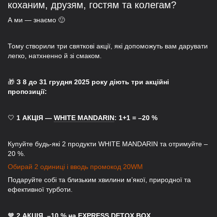
коханим, друзям, гостям та колегам?
А ми — знаємо 🙂
Тому створили три святкові акції, які допоможуть вам дарувати
легко, натхненно й зі смаком.
🎁
З 8 до 31 грудня 2025 року діють три акційні
пропозиції:
🤍
1 АКЦІЯ —
WHITE MANDARIN
: 1+1 = –20 %
Купуйте будь-які 2 продукти WHITE MANDARIN та отримуйте –
20 %.
Обирай 2 одиниці і вводь промокод 20WM
Подаруйте собі та близьким хвилини м’якої, природної та
ефективної турботи.
🧡
2 АКЦІЯ –10 % на
EXPRESS DETOX BOX