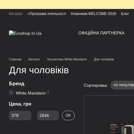
Перейти к основному контенту
Каталог
⭐Програма лояльності
Новачкам WELCOME-2026
Блог
ОФІЦІЙНА ПАРТНЕРКА
Главная
Каталог
Косметика White Mandarin
Для чоловіків
Для чоловіків
Бренд
по популяр
Сортировка:
3
White Mandarin
Цена, грн
От Цена, грн
До Цена, грн
OK