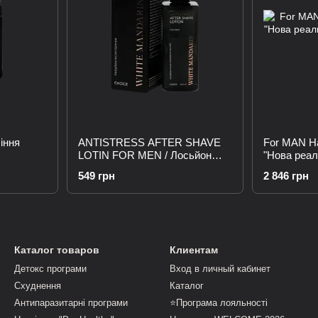
іння
ANTISTRESS AFTER SHAVE
For MAN На
LOTIN FOR MEN / Лосьйон
"Нова реал
після гоління ANTISTRESS
549 грн
2 846 грн
Каталог товаров
Клиентам
Детокс програми
Вход в личный кабинет
Схуднення
Каталог
Антипаразитарні програми
⭐Програма лояльності