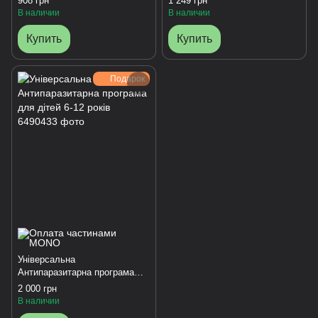
908 грн
1 249 грн
В наличии
В наличии
Купить
Купить
Подарок
Універсальна
Антипаразитарна програма
для дітей 6-12 років
2 000 грн
В наличии