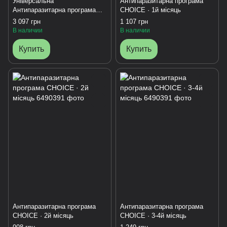
Універсальна
Антипаразитарна програма
Антипаразитарна програма
CHOICE · 1й місяць
для дорослих на 4 місяці
3 097 грн
1 107 грн
В наличии
В наличии
Купить
Купить
Антипаразитарна програма
Антипаразитарна програма
CHOICE · 2й місяць
CHOICE · 3-4й місяць