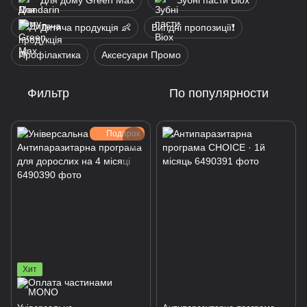
Для дому Green Max
Зубні пасти Biox
Дитяча продукція 👶
Вигідні пропозиції❗
Профілактика
Аксесуари Промо
Фильтр
По популярности
Подарок
Хит