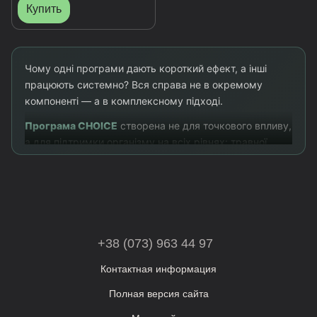
Купить
Чому одні програми дають короткий ефект, а інші
працюють системно? Вся справа не в окремому
компоненті — а в комплексному підході.
Програма CHOICE
створена не для точкового впливу,
а для підтримки організму на всіх рівнях: травної
системи, мікробіому, ферментативних процесів та
природного очищення.
Формули розроблені українськими вченими на основі
багаторічного досвіду фітотерапії. Підхід базується на
принципі синергії рослинних компонентів і
+38 (073) 963 44 97
пророщених зерен, які працюють у взаємодії, а не
окремо.
Контактная информация
Саме тому програма охоплює кілька важливих
Полная версия сайта
напрямків одночасно: