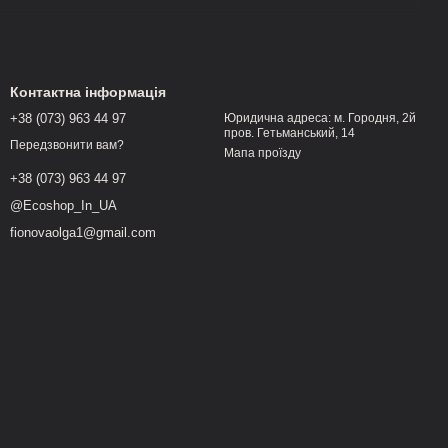
Контактна інформація
+38 (073) 963 44 97
Юридична адреса: м. Городня, 2й
пров. Гетьманський, 14
Передзвонити вам?
Мапа проїзду
+38 (073) 963 44 97
@Ecoshop_In_UA
ати з внутрішнім середовищем організму, створюючи
fionovaolga1@gmail.com
швидше відновлюється і стабілізує свої природні процеси.
умілу систему турботи про себе.