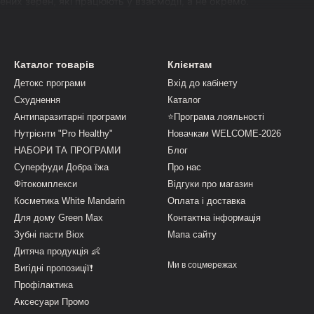
ених зерен, які працюють у взаємодії, а не окремо.
охоплює кілька важливих напрямків одночасно:
ної системи та комфортного травлення;
Каталог товарів
Клієнтам
ори та мікробіому;
Детокс програми
Вхід до кабінету
ентативних процесів;
Схуднення
Каталог
атичної системи;
Антипаразитарні програми
⭐Програма лояльності
 процеси очищення.
Нутрієнти "Pro Healthy"
Новачкам WELCOME-2026
НАБОРИ ТА ПРОГРАМИ
Блог
дхід дозволяє не просто реагувати на окремі прояви, а працюв
Суперфуди Добра їжа
Про нас
ня.
Фітокомплекси
Відгуки про магазин
є підтримку одразу в кількох системах, він легше адаптується, 
Косметика White Mandarin
Оплата і доставка
Для дому Green Max
Контактна інформація
HOICE часто обирають ті, хто шукає не швидке рішення, а зроз
Зубні пасти Biox
Мапа сайту
Дитяча продукція 👶
Ми в соцмережах
Вигідні пропозиції❗
Профілактика
Аксесуари Промо