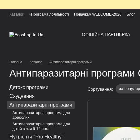
Перейти до основного контенту
Каталог
⭐Програма лояльності
Новачкам WELCOME-2026
Блог
ОФІЦІЙНА ПАРТНЕРКА
Головна
Каталог
Антипаразитарні програми
Антипаразитарні програми 
Детокс програми
за популяр
Сортування:
Схуднення
Антипаразитарні програми
Антипаразитарна програма для
дорослих
Антипаразитарна програма для
дітей віком 6-12 років
Нутрієнти "Pro Healthy"