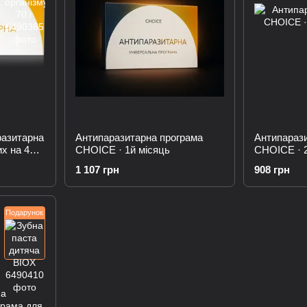
разитарна
Антипаразитарна програма
Антипараз
х на 4
CHOICE · 1й місяць
CHOICE · 2
1 107 грн
908 грн
Подарунок