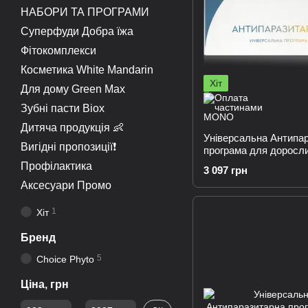
НАБОРИ ТА ПРОГРАМИ
Суперфуди Добра їжа
Фітокомплекси
Косметика White Mandarin
Хіт
Для дому Green Max
Зубні пасти Biox
Дитяча продукція 👶
Універсальна Антипа
Вигідні пропозиції❗
програма для доросли
місяці
Профілактика
3 097 грн
Аксесуари Промо
1
Хіт
Бренд
5
Choice Phyto
Ціна, грн
Від Ціна, грн
До Ціна, грн