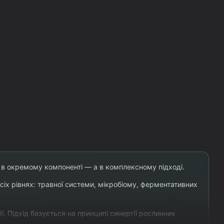
 в окремому компоненті — а в комплексному підході.
сіх рівнях: травної системи, мікробіому, ферментативних
. Підхід базується на принципі синергії рослинних