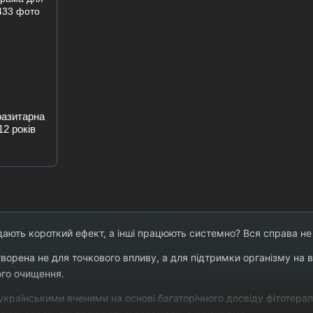
разитарна
12 років
ають короткий ефект, а інші працюють системно? Вся справа не
ворена не для точкового впливу, а для підтримки організму на в
ого очищення.
країнськими вченими на основі багаторічного досвіду фітотерапії