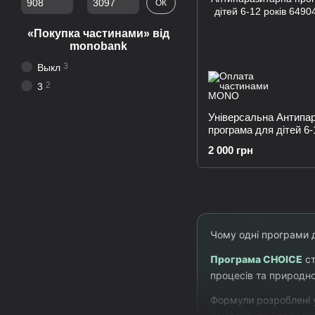
ОК
«Покупка частинами» від
monobank
3
Выкл
2
3
Універсальна Антипа
програма для дітей 6-
2 000 грн
Чому одні програми д
Програма CHOICE
ст
процесів та природн
Формули розроблені у