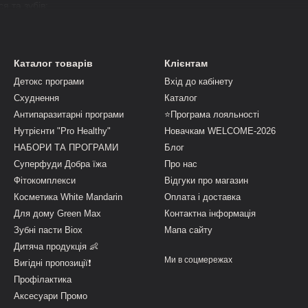
я та зубів;
озумових навичок;
е середовище вдома.
Каталог товарів
Клієнтам
Детокс програми
Вхід до кабінету
и, які дбають про природність, безпечність і науково обґрунтовану
Схуднення
Каталог
їми дітьми.
Антипаразитарні програми
⭐Програма лояльності
Нутрієнти "Pro Healthy"
Новачкам WELCOME-2026
НАБОРИ ТА ПРОГРАМИ
Блог
Суперфуди Добра їжа
Про нас
Фітокомплекси
Відгуки про магазин
Косметика White Mandarin
Оплата і доставка
Для дому Green Max
Контактна інформація
Зубні пасти Biox
Мапа сайту
Дитяча продукція 👶
Ми в соцмережах
Вигідні пропозиції❗
Профілактика
Аксесуари Промо