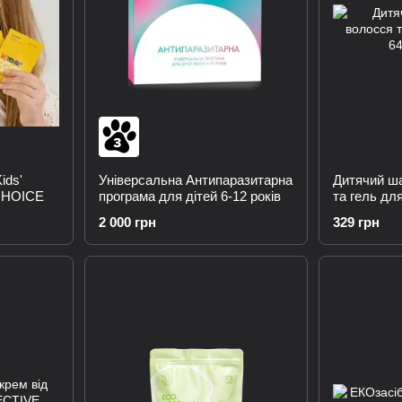
ids'
Універсальна Антипаразитарна
Дитячий ш
 CHOICE
програма для дітей 6-12 років
та гель для
2 000 грн
329 грн