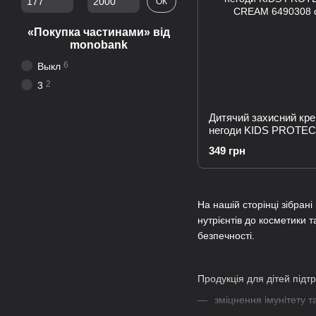
ОК
«Покупка частинами» від
monobank
6
Выкл
2
3
Дитячий захисний кре
негоди KIDS PROTEC
CREAM
349 грн
На нашій сторінці зібрані
нутрієнтів до косметики 
безпечності.
Продукція для дітей підт
зміцнення імунітету та