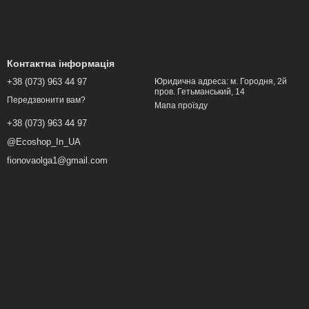
Контактна інформація
+38 (073) 963 44 97
Юридична адреса: м. Городня, 2й
 ефективність продуктів, щоб батьки могли бути впевнені у
пров. Гетьманський, 14
Передзвонити вам?
Мапа проїзду
+38 (073) 963 44 97
@Ecoshop_In_UA
fionovaolga1@gmail.com