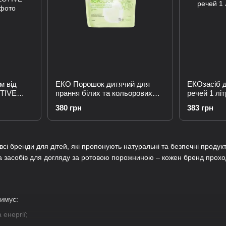
м від
ЕКО Порошок дитячий для
EКОзасіб 
TIVE
прання білих та кольорових
речей 1 літ
речей
380 грн
383 грн
 всі бренди для дітей, які пропонують натуральні та безпечні продук
та засобів для догляду за ротовою порожниною – кожен бренд проход
римує:
 енергії;