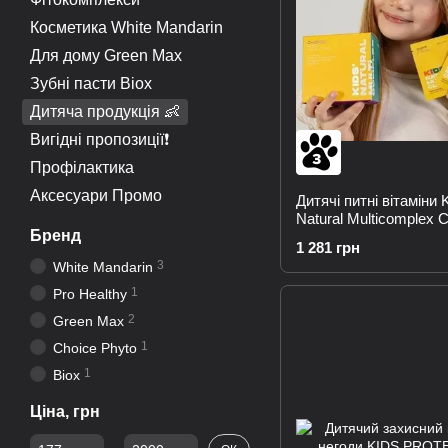
Косметика White Mandarin
Для дому Green Max
Зубні пасти Biox
Дитяча продукція 👶
Вигідні пропозиції❗
Профілактика
Аксесуари Промо
Дитячі питні вітаміни K
Natural Multicomplex
Бренд
1 281 грн
3
White Mandarin
1
Pro Healthy
2
Green Max
1
Choice Phyto
1
Biox
Ціна, грн
Від Ціна, грн
До Ціна, грн