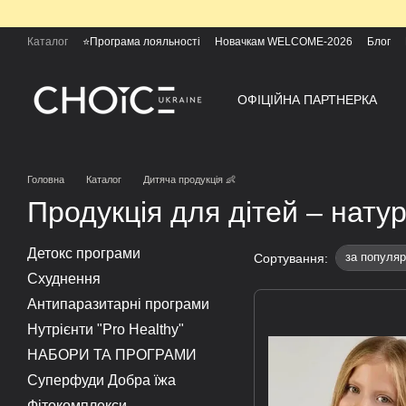
Перейти до основного контенту
Каталог
⭐Програма лояльності
Новачкам WELCOME-2026
Блог
ОФІЦІЙНА ПАРТНЕРКА
Головна
Каталог
Дитяча продукція 👶
Продукція для дітей – нату
Детокс програми
за популяр
Сортування:
Схуднення
Антипаразитарні програми
Нутрієнти "Pro Healthy"
НАБОРИ ТА ПРОГРАМИ
Суперфуди Добра їжа
Фітокомплекси