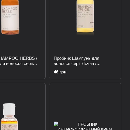
SHAMPOO HERBS /
Пробник Шампунь для
я волосся серії
волосся серії Яєчна /
ви
SHAMPOO EGG OIL
46 грн