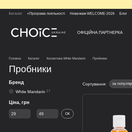
Перейти до основного контенту
Каталог
⭐Програма лояльності
Новачкам WELCOME-2026
Блог
ОФІЦІЙНА ПАРТНЕРКА
Головна
Каталог
Косметика White Mandarin
Пробники
Пробники
Бренд
за популяр
Сортування:
17
White Mandarin
Ціна, грн
Від Ціна, грн
До Ціна, грн
ОК