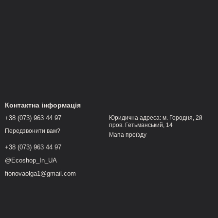
Контактна інформація
+38 (073) 963 44 97
Юридична адреса: м. Городня, 2й
пров. Гетьманський, 14
Передзвонити вам?
Мапа проїзду
+38 (073) 963 44 97
@Ecoshop_In_UA
fionovaolga1@gmail.com