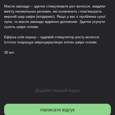
Масло авокадо – здатне стимулювати ріст волосся, завдяки
вмісту неомильних речовин, які оновлюють і пом’якшують
верхній шар шкіри (епідерміс). Якщо у вас є проблема сухої
лупи, то масло авокадо відмінно допоможе. Здатне усунути
сухість шкіри голови.
Ефірна олія кориці – чудовий стимулятор росту волосся.
Істотно покращує мікроциркуляцію клітин шкіри голови.
30 мл
Додайте перший відгук
Написати відгук