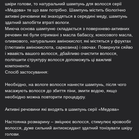
шкіри голови, то натуральний шампунь для волосся серії
«Медова» те що вам потрібно. Шампунь містить біологічно
активні речовини які знаходяться в середині меду, шампунь
здатний запобігти втраті вологи.
Миюча основа шампуню складається з поверхнево-активних
речовин які були отримані з масла бабассу, кокосового масла,
оливкового, натуральних амінокислот, які містяться у фруктах
(глютамін амінокислота, саркозина) і овочах. Повернути сяйво
і жвавість вашого волосся, дбайливо очистити волосся,
поліпшити структуру волосся допоможуть ці важливі
компоненти.
Спосіб застосування:
Необхідно, на вологе волосся нанести шампунь, після чого
масажують волосся до збиття піни, змити водою, якщо
необхідно можна повторити процедуру.
Активні речовини які входять в шампунь серії «Медова»
Настоянка розмарину – зміцнює волосся, стимулює кровообіг
волосся, дуже сильний антиоксидант здатний тонізувати шкіру
голови.