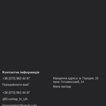
Контактна інформація
+38 (073) 963 44 97
Юридична адреса: м. Городня, 2й
пров. Гетьманський, 14
Передзвонити вам?
Мапа проїзду
+38 (073) 963 44 97
@Ecoshop_In_UA
fionovaolga1@gmail.com