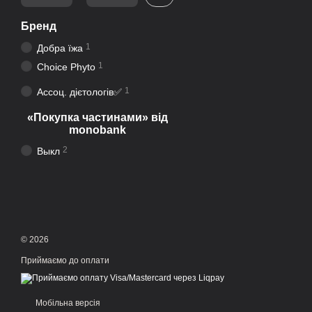
Бренд
1
Добра їжа
1
Choice Phyto
1
Ассоц. дієтологів✅
«Покупка частинами» від
monobank
2
Выкл
© 2026
Приймаємо до оплати
Мобільна версія