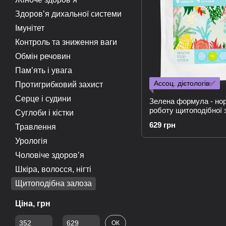
Здоров’я дихальної системи
Імунітет
Контроль та зниження ваги
Обмін речовин
Пам’ять і увага
Ассоц. дієтологів✅
Протигрибковий захист
Серце і судини
Зелена формула - но
роботу щитоподібної 
Суглоби і кістки
629 грн
Травлення
Урологія
Чоловіче здоров’я
Шкіра, волосся, нігті
Щитоподібна залоза
Ціна, грн
Від Ціна, грн
До Ціна, грн
ОК