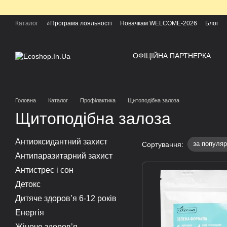
Перейти до основного контенту
Каталог
⭐Програма лояльності
Новачкам WELCOME-2026
Блог
ОФІЦІЙНА ПАРТНЕРКА
Головна
Каталог
Профілактика
Щитоподібна залоза
Щитоподібна залоза
Антиоксидантний захист
за популяр
Сортування:
Антипаразитарний захист
Антистрес і сон
Детокс
Дитяче здоров’я 6-12 років
Енергія
Жіноче здоров’я