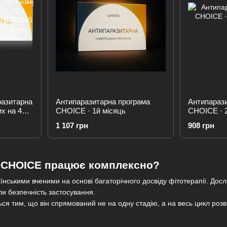
разитарна
Антипаразитарна програма
Антипараз
х на 4
CHOICE · 1й місяць
CHOICE · 2
1 107 грн
908 грн
 CHOICE працює комплексно?
нськими вченими на основі багаторічного досвіду фітотерапії. Дослі
или безпечність застосування.
ься тим, що він спрямований не на одну стадію, а на весь цикл розв