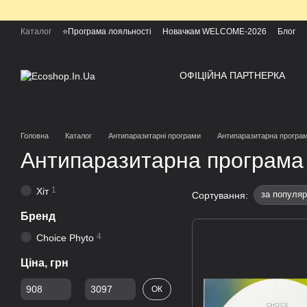
Перейти до основного контенту
Каталог
⭐Програма лояльності
Новачкам WELCOME-2026
Блог
ОФІЦІЙНА ПАРТНЕРКА
Головна
Каталог
Антипаразитарні програми
Антипаразитарна програ
Антипаразитарна програма
1
Хіт
за популяр
Сортування:
Бренд
4
Choice Phyto
Ціна, грн
Від Ціна, грн
До Ціна, грн
ОК