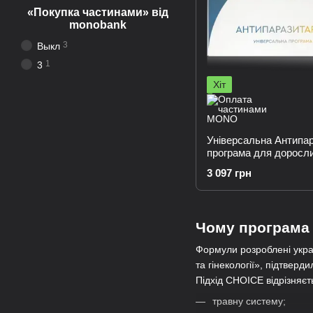
«Покупка частинами» від
monobank
3
Выкл
1
3
Хіт
Універсальна Антипа
програма для доросли
місяці
3 097 грн
Чому програма
Формули розроблені украї
та гінекології», підтверд
Підхід CHOICE відрізняєт
травну систему;