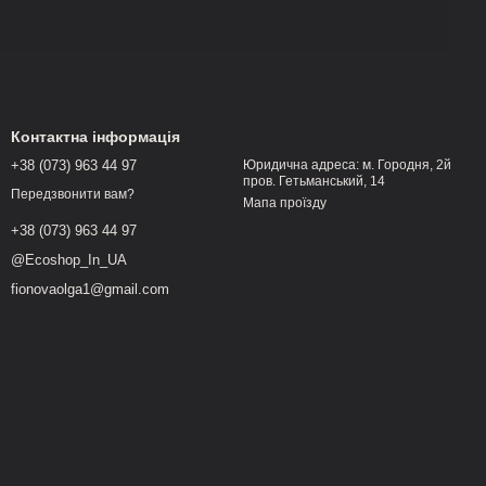
Контактна інформація
ам цикл «дорослий паразит — личинка».
+38 (073) 963 44 97
Юридична адреса: м. Городня, 2й
пров. Гетьманський, 14
Передзвонити вам?
Мапа проїзду
 Саме перехід між цими фазами часто ускладнює природне
+38 (073) 963 44 97
HOICE створена для того, щоб підтримати організм на
ка”.
@Ecoshop_In_UA
fionovaolga1@gmail.com
через принцип синергізму лікарських трав і пророщених зерен,
кий підхід дає можливість організму активувати власні
их компонентів, які: