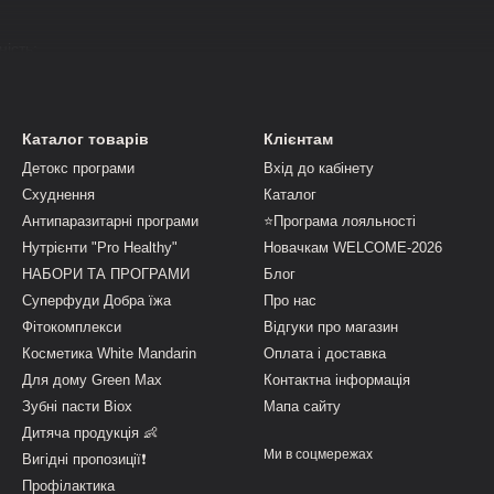
ість;
ищення.
Каталог товарів
Клієнтам
магає організму не просто реагувати на проблему, а переривати с
Детокс програми
Вхід до кабінету
Схуднення
Каталог
нізмі проходять кілька етапів: доросла особина, яйце та личинка.
Антипаразитарні програми
⭐Програма лояльності
адія має власні механізми виживання. Антипаразитарна програма C
Нутрієнти "Pro Healthy"
Новачкам WELCOME-2026
допомогти йому перервати замкнене коло “дорослий паразит — личин
НАБОРИ ТА ПРОГРАМИ
Блог
ахуванням природних процесів організму. Фітокомплекси працюють 
Суперфуди Добра їжа
Про нас
темі, нормалізують внутрішнє середовище та сприяють очищенню. Та
Фітокомплекси
Відгуки про магазин
.
Косметика White Mandarin
Оплата і доставка
Для дому Green Max
Контактна інформація
 на етапі дорослих форм
Зубні пасти Biox
Мапа сайту
Дитяча продукція 👶
ш активні у травному тракті. У цей період організм потребує рослинн
Ми в соцмережах
Вигідні пропозиції❗
увати роботу кишківника;
Профілактика