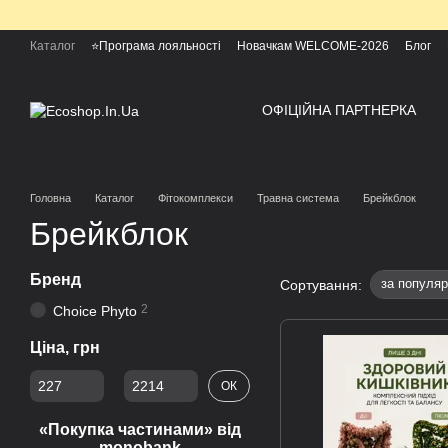
Перейти до основного контенту
Каталог
⭐Програма лояльності
Новачкам WELCOME-2026
Блог
ОФІЦІЙНА ПАРТНЕРКА
Головна
Каталог
Фітокомплекси
Травна система
Брейкблок
Брейкблок
Бренд
за популяр
Сортування:
2
Choice Phyto
Ціна, грн
Від Ціна, грн
До Ціна, грн
ОК
«Покупка частинами» від
monobank