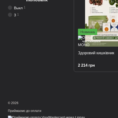
1
Выкл
1
3
Новинка
Здоровий кишківник
2 214 грн
© 2026
Приймаємо до оплати