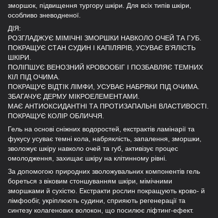
зморшок, підвищення тургору шкіри. Для всіх типів шкіри,
особливо зневодненої.
ДІЯ:
РОЗГЛАДЖУЄ МІМІЧНІ ЗМОРШКИ НАВКОЛО ОЧЕЙ ТА ГУБ.
ПОКРАЩУЄ СТАН СУДИН І КАПІЛЯРІВ, УСУВАЄ В’ЯЛІСТЬ
ШКІРИ.
ПОЛІПШУЄ ВЕНОЗНИЙ КРОВООБІГ І ПОЗБАВЛЯЄ ТЕМНИХ
КІЛ ПІД ОЧИМА.
ПОКРАЩУЄ ВІДТІК ЛІМФИ, УСУВАЄ НАБРЯКИ ПІД ОЧИМА.
ЗБАГАЧУЄ ДЕРМУ МІКРОЕЛЕМЕНТАМИ.
МАЄ АНТИОКСИДАНТНІ ТА ПРОТИЗАПАЛЬНІ ВЛАСТИВОСТІ.
ПОКРАЩУЄ КОЛІР ОБЛИЧЧЯ.
Гель на основі сніжних водоростей, екстрактів ламінарії та
фукусу усуває темні кола, набряклість, запалення, зморшки,
зволожує шкіру навколо очей та губ, активізує процес
омолодження, захищає шкіру на клітинному рівні.
За допомогою природних зволожувальних компонентів гель
бореться з віковим стоншуванням шкіри, мімічними
зморшками й сухістю. Екстракти рослин покращують крово- й
лімфообіг, укріплюють судини, сприяють регенерації та
синтезу колагенових волокон, що посилює ліфтинг-ефект.