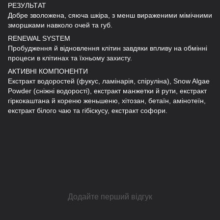
РЕЗУЛЬТАТ
Добре зволожена, сяюча шкіра, з менш вираженими мімічними
зморшками навколо очей та губ.
RENEWAL SYSTEM
Пробудження й відновлення клітин завдяки впливу на обмінні
процеси в клітинах та їхньому захисту.
АКТИВНІ КОМПОНЕНТИ
Екстракт водоростей (фукус, ламінарія, спіруліна), Snow Algae
Powder (сніжні водорості), екстракт манжетки й рути, екстракт
гіркокаштана й кореню женьшеню, хітозан, бетаїн, амінотеїн,
екстракт білого чаю та гібіскусу, екстракт софори.
Додайте перший відгук