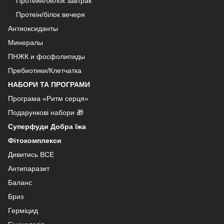
Протеин/белок завтрак
Протеін/білок вечеря
Антиоксиданты
Минералы
ПНЖК и фосфолипиды
Пребиотики/Клетчатка
НАБОРИ ТА ПРОГРАМИ
Програма «Ритм серця»
Подарункові набори 🎁
Суперфуди Добра їжа
Фітокомплекси
Дивитись ВСЕ
Антипаразит
Баланс
Бриз
Герміцид