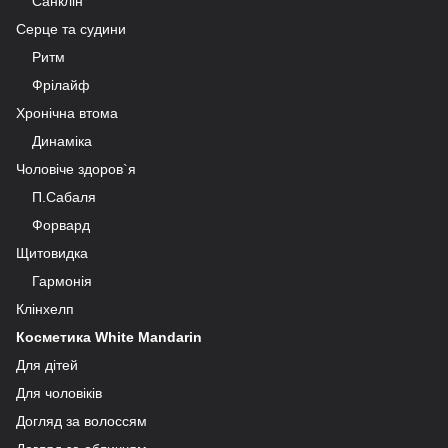
Санклін
Серце та судини
Ритм
Фрілайф
Хронічна втома
Динаміка
Чоловіче здоров`я
П.Сабаля
Форвард
Щитовидка
Гармонія
Клінхелп
Косметика White Mandarin
Для дітей
Для чоловіків
Догляд за волоссям