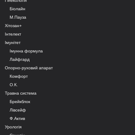
Гінекологія
Біолайн
М.Пауза
Хітозан+
Інтелект
Імунітет
Імунна формула
Лайфгард
Опорно-руховий апарат
Комфорт
О.К.
Травна система
Брейкблок
Лівсейф
Ф.Актив
Урологія