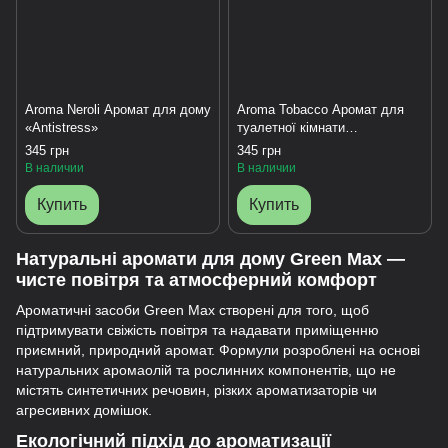
Aroma Neroli Аромат для дому
Aroma Tobacco Аромат для
«Antistress»
туалетної кімнати
«Antibacterial»
345 грн
345 грн
В наличии
В наличии
Купить
Купить
Натуральні аромати для дому Green Max —
чисте повітря та атмосферний комфорт
Ароматичні засоби Green Max створені для того, щоб
підтримувати свіжість повітря та надавати приміщенню
приємний, природний аромат. Формули розроблені на основі
натуральних аромаолій та рослинних компонентів, що не
містять синтетичних речовин, різких ароматизаторів чи
агресивних домішок.
Екологічний підхід до ароматизації