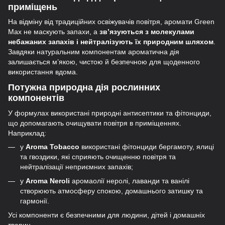
приміщень
На відміну від традиційних освіжувачів повітря, аромати Green
Max не маскують запахи, а
зв’язуються з молекулами
небажаних запахів і нейтралізують їх природним шляхом
.
Завдяки натуральним компонентам ароматична дія
залишається м’якою, чистою й безпечною для щоденного
використання вдома.
Потужна природна дія рослинних
компонентів
У формулах використані природні антисептики та фітонциди,
що допомагають очищувати повітря в приміщеннях.
Наприклад:
у
Aroma Tobacco
використані фітонциди бергамоту, ялиці
та гвоздики, які сприяють очищенню повітря та
нейтралізації неприємних запахів;
у
Aroma Neroli
аромаолії неролі, лаванди та ванілі
створюють атмосферу спокою, домашнього затишку та
гармонії.
Усі компоненти є безпечними для людини, дітей і домашніх