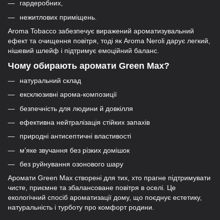
гардеробних,
нежитлових приміщень.
Aroma Tobacco забезпечує виражений ароматизувальний
ефект та очищення повітря, тоді як Aroma Neroli дарує легкий,
нішевий шлейф і підтримує емоційний баланс.
Чому обирають аромати Green Max?
натуральний склад
ексклюзивні арома-композиції
безпечність для людини й довкілля
ефективна нейтралізація стійких запахів
природні антисептичні властивості
м’яке звучання без різких домішок
без руйнування озонового шару
Аромати Green Max створені для тих, хто прагне підтримувати
чисте, приємне та збалансоване повітря в оселі. Це
екологічний спосіб ароматизації дому, що поєднує естетику,
натуральність і турботу про комфорт родини.