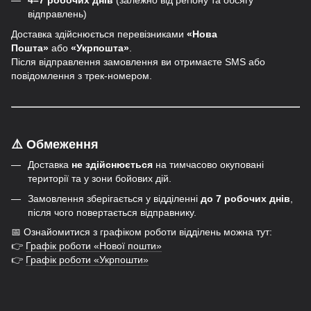
4–7 робочих днів
(залежно від регіону та обсягу
відправлень)
Доставка здійснюється перевізниками
«Нова
Пошта»
або
«Укрпошта»
.
Після відправлення замовлення ви отримаєте SMS або
повідомлення з трек-номером.
⚠️ Обмеження
Доставка
не здійснюється
на тимчасово окуповані
території та у зони бойових дій.
Замовлення зберігається у відділенні
до 7 робочих днів
,
після чого повертається відправнику.
📅 Ознайомитися з графіком роботи відділень можна тут:
👉
Графік роботи «Нової пошти»
👉
Графік роботи «Укрпошти»