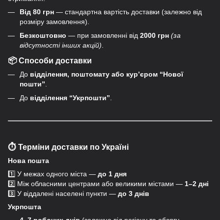
Від 80 грн
— стандартна вартість доставки (залежно від
розміру замовлення).
Безкоштовно
— при замовленні від
2
0
00 грн
(за
відсутності інших акцій)
.
📦 Способи доставки
До
відділення, поштомату або курʼєром “Нової
пошти”
.
До
відділення “Укрпошти”
.
⏱️ Терміни доставки по Україні
Нова пошта
1️⃣ У межах одного міста —
до 1 дня
2️⃣ Між обласними центрами або великими містами —
1–2 дні
3️⃣ У віддалені населені пункти —
до 3 днів
Укрпошта