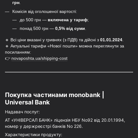
грн
.
Комісія від оголошеної вартості:
до 500 грн —
включена у тариф
;
понад 500 грн —
0,5% від суми
.
🔹 Всі ціни вказані у гривнях (з ПДВ) та дійсні з
01.01.2024
.
🔹 Актуальні тарифи «Нової пошти» можна переглянути за
посиланням:
👉
novaposhta.ua/shipping-cost
Покупка частинами monobank | 
Universal Bank
Надавач послуг:
АТ «УНІВЕРСАЛ БАНК» ліцензія НБУ No92 від 
20.01.1994, 
номер у держреєстрі банків No 226.
Характеристики продукту: