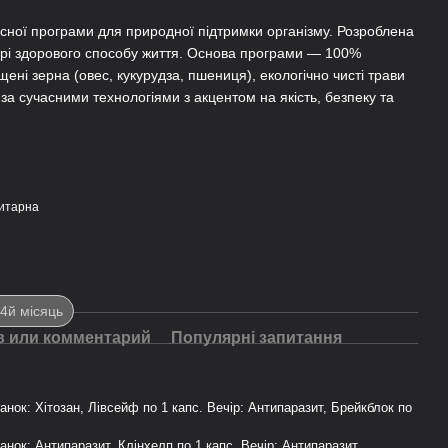
ксної програми для природної підтримки організму. Розроблена
рі здорового способу життя. Основа програми — 100%
ені зерна (овес, кукурудза, пшениця), екологічно чисті трави
за сучасними технологіями з акцентом на якість, безпеку та
-4й місяць
 или комментарий
Популярні запитання
 Ранок: Хітозан, Лівсейф по 1 капс. Вечір: Антипаразит, Брейкблок по
 Ранок: Антипаразит, Клінхелп по 1 капс. Вечір: Антипаразит,