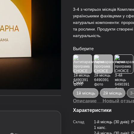
3-4 з чотирьох місяців Компле
українськими фахівцями у сфе
натуральні компоненти: пророщ
та рослини. Продукти створені 
натуральність.
Выберите
Смак
1й місяць
2й місяць
3
Описание
Новый отзыв
Характеристики
Склад
1-й місяць (30 днів):
1 капс.
2-й місяць (30 днів):