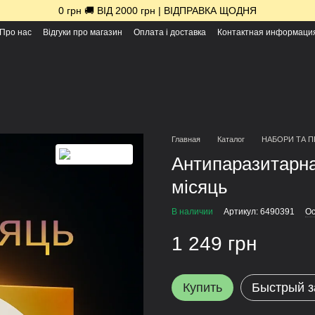
0 грн 🚚 ВІД 2000 грн | ВІДПРАВКА ЩОДНЯ
Про нас
Відгуки про магазин
Оплата і доставка
Контактная информаци
Главная
Каталог
НАБОРИ ТА 
Антипаразитарна
місяць
В наличии
Артикул: 6490391
Ос
1 249 грн
Купить
Быстрый з