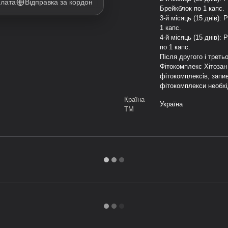
плата
Відправка за кордон
Брейкблок по 1 капс.
3-й місяць (15 днів): 
1 капс.
4-й місяць (15 днів):
по 1 капс.
Після другого і треть
Фітокомплекс Хітозан
фітокомплексів, запив
фітокомплекси необхі
Країна
Україна
ТМ