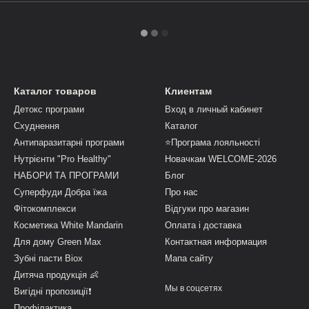
Каталог товаров
Клиентам
Детокс програми
Вход в личный кабинет
Схуднення
Каталог
Антипаразитарні програми
⭐Програма лояльності
Нутрієнти "Pro Healthy"
Новачкам WELCOME-2026
НАБОРИ ТА ПРОГРАМИ
Блог
Суперфуди Добра їжа
Про нас
Фітокомплекси
Відгуки про магазин
Косметика White Mandarin
Оплата і доставка
Для дому Green Max
Контактная информация
Зубні пасти Biox
Мапа сайту
Дитяча продукція 👶
Мы в соцсетях
Вигідні пропозиції❗
Профілактика