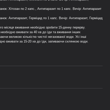
Ранок: Хітозан по 2 капс., Антипаразит по 1 капс. Вечір: Антипаразит
 Ранок: Антипаразит, Герміцид по 1 капс. Вечір: Антипаразит, Герміцид
ого місяця вживання необхідно зробити 15-денну перерву.
 необхідно вживати за 40 хв до їди та вживання інших
аючи великою кількістю чистої негазованої води. Усі інші
дно вживати за 15-20 хв до їди, запиваючи склянкою води.