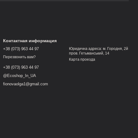
Контактная информация
+38 (073) 963 44 97
Юридична адреса: м. Городня, 2й
пров. Гетьманський, 14
Перезвонить вам?
Карта проезда
+38 (073) 963 44 97
@Ecoshop_In_UA
fionovaolga1@gmail.com