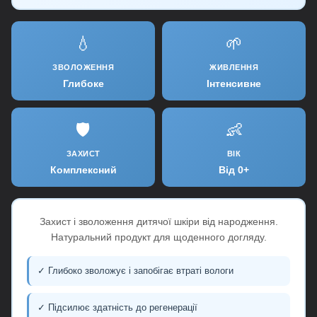
💧
🌱
ЗВОЛОЖЕННЯ
ЖИВЛЕННЯ
Глибоке
Інтенсивне
🛡️
👶
ЗАХИСТ
ВІК
Комплексний
Від 0+
Захист і зволоження дитячої шкіри від народження.
Натуральний продукт для щоденного догляду.
✓ Глибоко зволожує і запобігає втраті вологи
✓ Підсилює здатність до регенерації