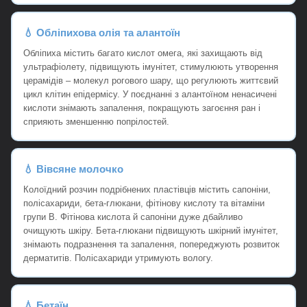
💧 Обліпихова олія та алантоїн
Обліпиха містить багато кислот омега, які захищають від
ультрафіолету, підвищують імунітет, стимулюють утворення
церамідів – молекул рогового шару, що регулюють життєвий
цикл клітин епідермісу. У поєднанні з алантоїном ненасичені
кислоти знімають запалення, покращують загоєння ран і
сприяють зменшенню попрілостей.
💧 Вівсяне молочко
Колоїдний розчин подрібнених пластівців містить сапоніни,
полісахариди, бета-глюкани, фітінову кислоту та вітаміни
групи В. Фітінова кислота й сапоніни дуже дбайливо
очищують шкіру. Бета-глюкани підвищують шкірний імунітет,
знімають подразнення та запалення, попереджують розвиток
дерматитів. Полісахариди утримують вологу.
💧 Бетаїн