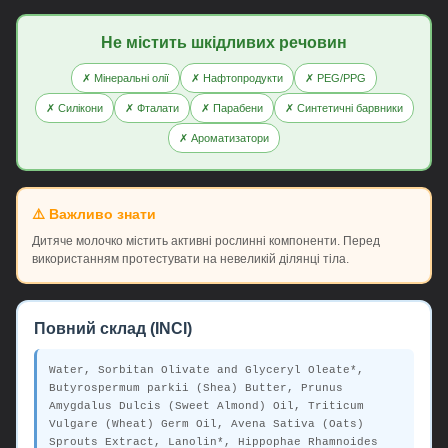
Не містить шкідливих речовин
✗ Мінеральні олії
✗ Нафтопродукти
✗ PEG/PPG
✗ Силікони
✗ Фталати
✗ Парабени
✗ Синтетичні барвники
✗ Ароматизатори
⚠️ Важливо знати
Дитяче молочко містить активні рослинні компоненти. Перед
використанням протестувати на невеликій ділянці тіла.
Повний склад (INCI)
Water, Sorbitan Olivate and Glyceryl Oleate*,
Butyrospermum parkii (Shea) Butter, Prunus
Amygdalus Dulcis (Sweet Almond) Oil, Triticum
Vulgare (Wheat) Germ Oil, Avena Sativa (Oats)
Sprouts Extract, Lanolin*, Hippophae Rhamnoides