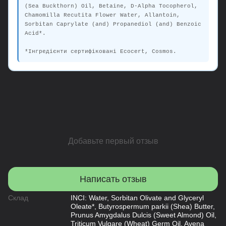
(Sea Buckthorn) Oil, Betaine, D-Alpha Tocopherol,
Chamomilla Recutita Flower Water, Allantoin,
Sorbitan Caprylate (and) Propanediol (and) Benzoic
Acid*.
*Інгредієнти сертифіковані Ecocert, Cosmos.
Добавьте первый отзыв
Написать отзыв
Склад
INCI: Water, Sorbitan Olivate and Glyceryl
Oleate*, Butyrospermum parkii (Shea) Butter,
Prunus Amygdalus Dulcis (Sweet Almond) Oil,
Triticum Vulgare (Wheat) Germ Oil, Avena