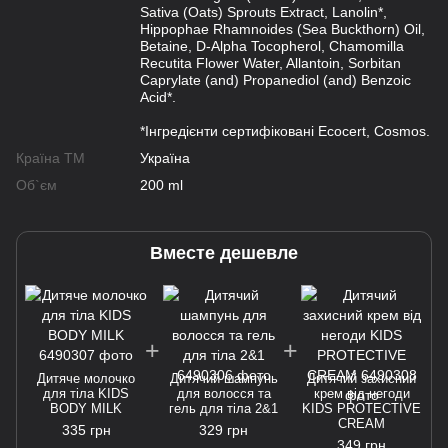
Sativa (Oats) Sprouts Extract, Lanolin*,
Hippophae Rhamnoides (Sea Buckthorn) Oil,
Betaine, D-Alpha Tocopherol, Chamomilla
Recutita Flower Water, Allantoin, Sorbitan
Caprylate (and) Propanediol (and) Benzoic
Acid*.
*Інгредієнти сертифіковані Ecocert, Cosmos.
Країна ТМ
Україна
Об`єм
200 ml
Вместе дешевле
Дитяче молочко
Дитячий шампунь
Дитячий захисний
для тіла KIDS
для волосся та
крем від негоди
BODY MILK
гель для тіла 2&1
KIDS PROTECTIVE
CREAM
335 грн
329 грн
349 грн