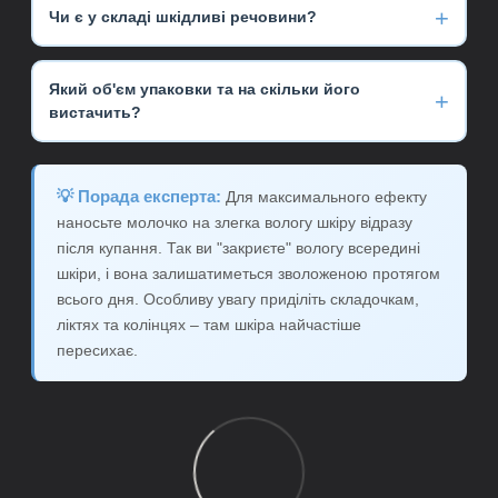
При нанесенні на злегка вологу шкіру після купання
вівсяних пластівців, який містить унікальні
Чи є у складі шкідливі речовини?
вбирання відбувається ще швидше.
компоненти:
Ні
, молочко не містить: мінеральних олій,
Бета-глюкани
підвищують імунітет шкіри та знімають
нафтопродуктів, PEG, PPG, силіконів, фталатів,
Який об'єм упаковки та на скільки його
запалення.
Полісахариди
утримують вологу.
парабенів, синтетичних барвників та ароматизаторів.
вистачить?
Сапоніни
м'яко очищують.
Рослинний ланолін сертифікований
Ecocert та
Молочко випускається в пляшці об'ємом
200 мл
. При
Вівсяне молочко особливо ефективне при
Cosmos
. Це органічний продукт з натуральним
щоденному використанні для всього тіла малюка
дерматитах, подразненнях та сухості шкіри.
складом.
💡 Порада експерта:
Для максимального ефекту
цього достатньо на
1,5-2 місяці
.
наносьте молочко на злегка вологу шкіру відразу
Термін придатності вказано на упаковці. Після
після купання. Так ви "закриєте" вологу всередині
відкриття зберігайте при кімнатній температурі.
шкіри, і вона залишатиметься зволоженою протягом
всього дня. Особливу увагу приділіть складочкам,
ліктях та колінцях – там шкіра найчастіше
пересихає.