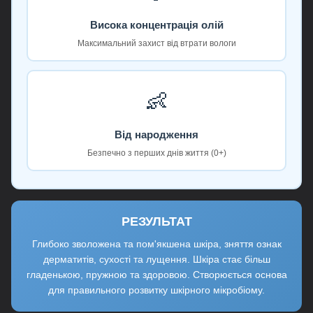
Висока концентрація олій
Максимальний захист від втрати вологи
👶
Від народження
Безпечно з перших днів життя (0+)
РЕЗУЛЬТАТ
Глибоко зволожена та пом'якшена шкіра, зняття ознак
дерматитів, сухості та лущення. Шкіра стає більш
гладенькою, пружною та здоровою. Створюється основа
для правильного розвитку шкірного мікробіому.