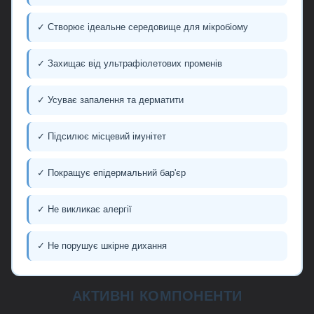
✓ Створює ідеальне середовище для мікробіому
✓ Захищає від ультрафіолетових променів
✓ Усуває запалення та дерматити
✓ Підсилює місцевий імунітет
✓ Покращує епідермальний бар'єр
✓ Не викликає алергії
✓ Не порушує шкірне дихання
АКТИВНІ КОМПОНЕНТИ