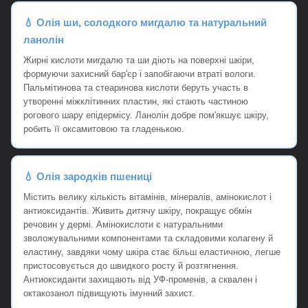
💧 Олія ши, солодкого мигдалю та натуральний
ланолін
Жирні кислоти мигдалю та ши діють на поверхні шкіри,
формуючи захисний бар'єр і запобігаючи втраті вологи.
Пальмітинова та стеаринова кислоти беруть участь в
утворенні міжклітинних пластин, які стають частиною
рогового шару епідермісу. Ланолін добре пом'якшує шкіру,
робить її оксамитовою та гладенькою.
💧 Олія зародків пшениці
Містить велику кількість вітамінів, мінералів, амінокислот і
антиоксидантів. Живить дитячу шкіру, покращує обмін
речовин у дермі. Амінокислоти є натуральними
зволожувальними компонентами та складовими колагену й
еластину, завдяки чому шкіра стає більш еластичною, легше
пристосовується до швидкого росту й розтягнення.
Антиоксиданти захищають від УФ-променів, а сквален і
октакозанол підвищують імунний захист.