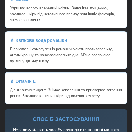
Утримує вологу всередині клітин. Запобігає лущенню,
захищає шкіру від негативного впливу зовнішніх факторів,
знімає запалення.
💧 Квіткова вода ромашки
Бісаболол і хамазулен із ромашки мають протизапальну,
антимікробну та ранозагоювальну дію. М'яко заспокоює
чутливу дитячу шкіру.
💧 Вітамін Е
Діє як антиоксидант. Знімає запалення та прискорює загоєння
ранок. Захищає клітини шкіри від окисного стресу.
СПОСІБ ЗАСТОСУВАННЯ
Невелику кількість засобу розподілити по шкірі малюка