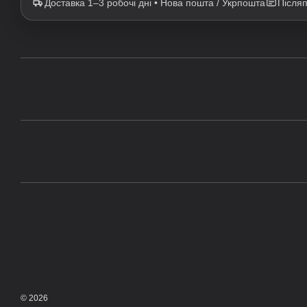
Доставка 1–3 робочі дні • Нова пошта / Укрпошта
Після
© 2026