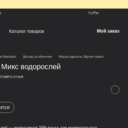
Укр
Рус
я
Мой заказ
Каталог товаров
te Mandarin
Догляд за обличчям
Маска-гідрогель Ліфтинг ефект
 Микс водорослей
ставить отзыв
ится
слей — интенсивная SPA-маска для моментального