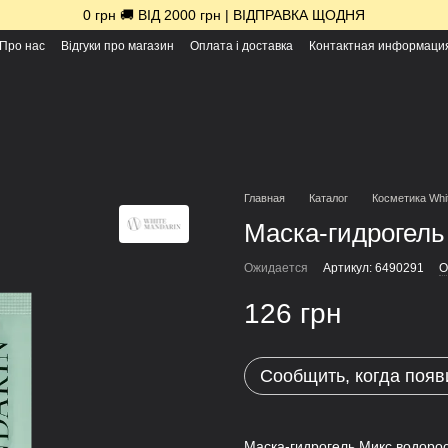
0 грн 🚚 ВІД 2000 грн | ВІДПРАВКА ЩОДНЯ
Про нас
Відгуки про магазин
Оплата і доставка
Контактная информаци
Главная
Каталог
Косметика Whi
Маска-гидрогель
Ожидается
Артикул: 6490291
О
126 грн
Сообщить, когда появ
Маска-гидрогель Микс водоро