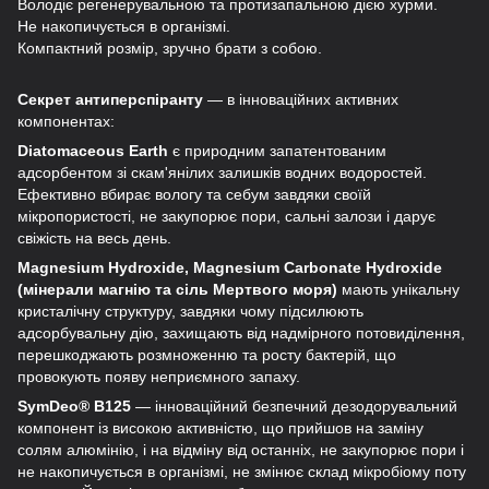
Володіє регенерувальною та протизапальною дією хурми.
Не накопичується в організмі.
Компактний розмір, зручно брати з собою.
Секрет антиперспіранту
— в інноваційних активних
компонентах:
Diatomaceous Earth
є природним запатентованим
адсорбентом зі скам'янілих залишків водних водоростей.
Ефективно вбирає вологу та себум завдяки своїй
мікропористості, не закупорює пори, сальні залози і дарує
свіжість на весь день.
Magnesium Hydroxide, Magnesium Carbonate Hydroxide
(мінерали магнію та сіль Мертвого моря)
мають унікальну
кристалічну структуру, завдяки чому підсилюють
адсорбувальну дію, захищають від надмірного потовиділення,
перешкоджають розмноженню та росту бактерій, що
провокують появу неприємного запаху.
SymDeo® B125
— інноваційний безпечний дезодорувальний
компонент із високою активністю, що прийшов на заміну
солям алюмінію, і на відміну від останніх, не закупорює пори і
не накопичується в організмі, не змінює склад мікробіому поту