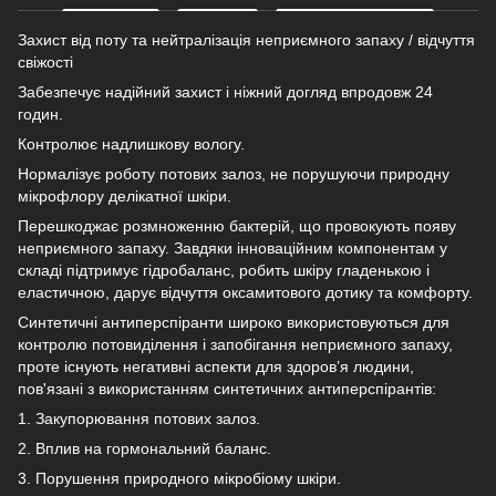
Захист від поту та нейтралізація неприємного запаху / відчуття
свіжості
Забезпечує надійний захист і ніжний догляд впродовж 24
годин.
Контролює надлишкову вологу.
Нормалізує роботу потових залоз, не порушуючи природну
мікрофлору делікатної шкіри.
Перешкоджає розмноженню бактерій, що провокують появу
неприємного запаху. Завдяки інноваційним компонентам у
складі підтримує гідробаланс, робить шкіру гладенькою і
еластичною, дарує відчуття оксамитового дотику та комфорту.
Синтетичні антиперспіранти широко використовуються для
контролю потовиділення і запобігання неприємного запаху,
проте існують негативні аспекти для здоров’я людини,
пов'язані з використанням синтетичних антиперспірантів:
1. Закупорювання потових залоз.
2. Вплив на гормональний баланс.
3. Порушення природного мікробіому шкіри.