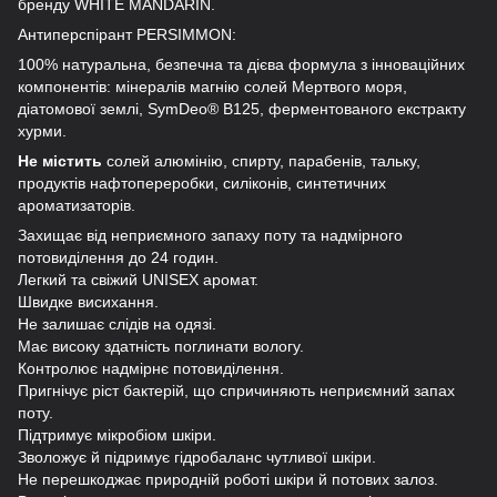
бренду WHITE MANDARIN.
Антиперспірант PERSIMMON:
100% натуральна, безпечна та дієва формула з інноваційних
компонентів: мінералів магнію солей Мертвого моря,
діатомової землі, SymDeo® B125, ферментованого екстракту
хурми.
Не містить
солей алюмінію, спирту, парабенів, тальку,
продуктів нафтопереробки, силіконів, синтетичних
ароматизаторів.
Захищає від неприємного запаху поту та надмірного
потовиділення до 24 годин.
Легкий та свіжий UNISEX аромат.
Швидке висихання.
Не залишає слідів на одязі.
Має високу здатність поглинати вологу.
Контролює надмірнє потовиділення.
Пригнічує ріст бактерій, що спричиняють неприємний запах
поту.
Підтримує мікробіом шкіри.
Зволожує й підримує гідробаланс чутливої шкіри.
Не перешкоджає природній роботі шкіри й потових залоз.