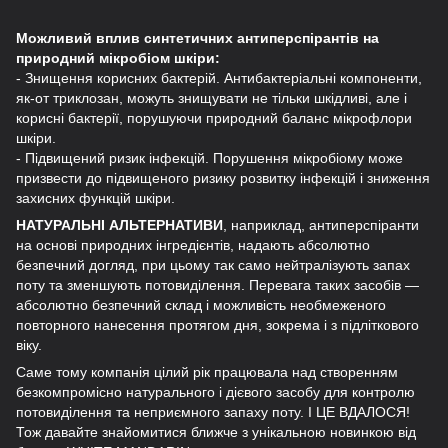
Можливий вплив синтетичних антиперспірантів на
природний мікробіом шкіри:
- Знищення корисних бактерій. Антибактеріальні компоненти,
як-от триклозан, можуть знищувати не тільки шкідливі, але і
корисні бактерії, порушуючи природний баланс мікрофлори
шкіри.
- Підвищений ризик інфекцій. Порушення мікробіому може
призвести до підвищеного ризику розвитку інфекцій і зниження
захисних функцій шкіри.
НАТУРАЛЬНІ АЛЬТЕРНАТИВИ
, наприклад, антиперспіранти
на основі природних інгредієнтів, надають абсолютно
безпечний догляд, при цьому так само нейтралізують запах
поту та зменшують потовиділення. Перевага таких засобів —
абсолютно безпечний склад і можливість необмеженого
повторного нанесення протягом дня, зокрема і з підліткового
віку.
Саме тому компанія цілий рік працювала над створенням
безкомпромісно натурального і дієвого засобу для контролю
потовиділення та неприємного запаху поту. І ЦЕ ВДАЛОСЯ!
Тож давайте знайомитися ближче з унікальною новинкою від