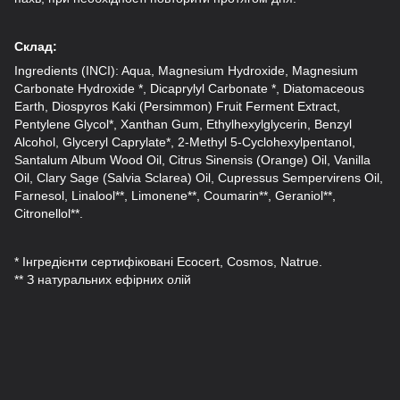
Склад:
Ingredients (INCI): Aqua, Magnesium Hydroxide, Magnesium
Carbonate Hydroxide *, Dicaprylyl Carbonate *, Diatomaceous
Earth, Diospyros Kaki (Persimmon) Fruit Ferment Extract,
Pentylene Glycol*, Xanthan Gum, Ethylhexylglycerin, Benzyl
Alcohol, Glyceryl Caprylate*, 2-Methyl 5-Cyclohexylpentanol,
Santalum Album Wood Oil, Citrus Sinensis (Orange) Oil, Vanilla
Oil, Clary Sage (Salvia Sclarea) Oil, Cupressus Sempervirens Oil,
Farnesol, Linalool**, Limonene**, Coumarin**, Geraniol**,
Citronellol**.
* Інгредієнти сертифіковані Ecocert, Cosmos, Natrue.
** З натуральних ефірних олій