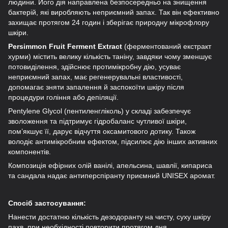
людини. Його дія направлена безпосередньо на знищення
бактерій, які виробляють неприємний запах. Так він ефективно
захищає протягом 24 годин і зберігає природну мікрофлору
шкіри.
Persimmon Fruit Ferment Extract
(ферментований екстракт
хурми) містить велику кількість таніну, завдяки чому зменшує
потовиділення, здійснює протимікробну дію, усуває
неприємний запах, має регенерувальні властивості,
допомагає зняти запалення й заспокоїти шкіру після
процедури гоління або депіляції.
Pentylene Glycol (пентиленгліколь) у складі забезпечує
зволоження та підтримує гідробаланс чутливої шкіри,
пом’якшує її, дарує відчуття оксамитового дотику. Також
володіє антимікробним ефектом, підсилює дію інших активних
компонентів.
Композиція ефірних олій ванілі, апельсина, шавлії, кипариса
та сандала надає антиперспіранту приємний UNISEX аромат.
Спосіб застосування:
Нанести достатню кількість дезодоранту на чисту, суху шкіру
пахв, при необхідності повторити протягом дня.