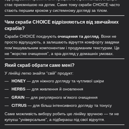
стає приємнішою на дотик. Саме тому скраби CHOICE часто
стають першим кроком у системному догляді за тілом.
Чим скраби CHOICE відрізняються від звичайних
скрабів?
Скраби CHOICE поєднують
очищення та догляд
. Вони не
просто відлущують, а залишають відчуття комфорту завдяки
пом’якшувальним компонентам і продуманим текстурам. Це
не “жорстке очищення”, а spa-догляд у домашніх умовах.
Який скраб обрати саме мені?
У лінійці легко знайти “свій” продукт:
HONEY
— для ніжного догляду та чутливої шкіри
HERBS
— для живлення й оновлення
GRAIN
— для регулярного м’якого очищення
CITRUS
— для більш інтенсивного догляду та тонусу
Саме можливість вибору робить цю лінійку зручною — ти не
купуєш “універсальне”, а підбираєш під свої відчуття.