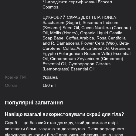
* Інгредієнти сертифіковані Ecocert,
Cosmos.
ЦУКРОВИЙ СКРАБ ДЛЯ ТІЛА HONEY:
Saccharum (Sugar), Sesamum Indicum
(Sesame) Seed Oil, Cocos Nucifera (Coconut)
Oil, Mellis (Honey), Organic Liquid Castile
Soap Base, Coffea Arabica, Rosa Centifolia
and R. Damascena Flower Cera (Wax), Beta-
Carotene, Coffea Arabica Seed Oil, Geranium
Egypte (Pelargonium Roseum Willd) Essential
Oil, Cinnamonum Zeylanicum (Cinnamon)
Essential Oil, Cymbopogon Citratus
(Lemongrass) Essential Oil.
Країна ТМ
Україна
Об`єм
150 ml
Популярні запитання
Навіщо взагалі використовувати скраб для тіла?
Скраб — це базовий етап догляду, який допомагає шкірі
виглядати більш гладкою та доглянутою. Після регулярного
відлущування креми й олії працюють ефективніше, а шкіра