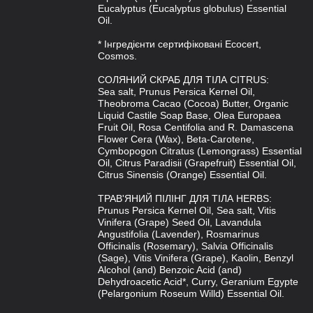
Eucalyptus (Eucalyptus globulus) Essential
Oil.
* Інгредієнти сертифіковані Ecocert,
Cosmos.
СОЛЯНИЙ СКРАБ ДЛЯ ТІЛА CITRUS:
Sea salt, Prunus Persica Kernel Oil,
Theobroma Cacao (Cocoa) Butter, Organic
Liquid Castile Soap Base, Olea Europaea
Fruit Oil, Rosa Centifolia and R. Damascena
Flower Cera (Wax), Beta-Carotene,
Cymbopogon Citratus (Lemongrass) Essential
Oil, Citrus Paradisii (Grapefruit) Essential Oil,
Citrus Sinensis (Orange) Essential Oil.
ТРАВ'ЯНИЙ ПІЛІНГ ДЛЯ ТІЛА HERBS:
Prunus Persica Kernel Oil, Sea salt, Vitis
Vinifera (Grape) Seed Oil, Lavandula
Angustifolia (Lavender), Rosmarinus
Officinalis (Rosemary), Salvia Officinalis
(Sage), Vitis Vinifera (Grape), Kaolin, Benzyl
Alcohol (and) Benzoic Acid (and)
Dehydroacetic Acid*, Curry, Geranium Egypte
(Pelargonium Roseum Willd) Essential Oil.