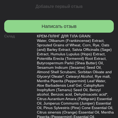
Добавьте первый отзыв
Написать отзыв
Склад
КРЕМ-ПІЛІНГ ДЛЯ ТІЛА GRAIN:
Water, Olibanum (Frankincense) Extract,
Sprouted Grains of Wheat, Corn, Rye, Oats
(and) Barley Extract, Salvia Officinalis (Sage)
Extract, Humulus Lupulus (Hops) Extract,
Potentilla Erecta (Tormennil) Root Extract,
Butyrospermum Parkii (Shea Butter) Oil,
Sesamum Indicum (Sesame) Seed Oil,
Almond Shell Scrubami, Sorbitan Olivate and
Glyceryl Oleate*, Cetearyl Alcohol, Rye malt,
Mentha Piperita (Peppermint) Leaf Water,
Aloe Barbadensis Leaf Gel, Calophyllum
Inophyllum (Tamanu) Seed Oil, Benzyl
alcohol, Benzoic acid, Dehydroacetic acid*,
Citrus Aurantium Amara (Petitgrain) Essential
Oil, Juniperus Communis (Juniper) Essential
Oil, Pinus Sylvestris (Pine) Cone Essential Oil,
Citrus sinensis (Orange) Essential Oil, Mentha
Piperita (Peppermint) Essential Oil,