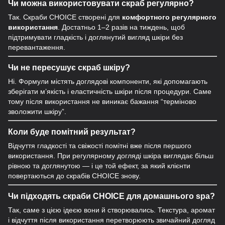
Чи можна використовувати скраб регулярно?
Так. Скраби CHOICE створені для
комфортного регулярного
використання
. Достатньо 1–2 разів на тиждень, щоб
підтримувати гладкість і доглянутий вигляд шкіри без
перевантаження.
Чи не пересушує скраб шкіру?
Ні. Формули містять доглядові компоненти, які допомагають
зберігати м’якість і еластичність шкіри після процедури. Саме
тому після використання не виникає бажання “терміново
зволожити шкіру”.
Коли буде помітний результат?
Відчуття гладкості та свіжості помітні вже після першого
використання. При регулярному догляді шкіра виглядає більш
рівною та доглянутою — і це той ефект, за який клієнти
повертаються до скрабів CHOICE знову.
Чи підходять скраби CHOICE для домашнього spa?
Так, саме з цією ідеєю вони й створювались. Текстура, аромат
і відчуття після використання перетворюють звичайний догляд