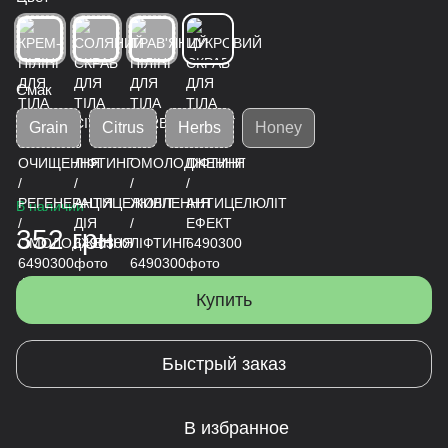
Смак
Grain
Citrus
Herbs
Honey
В наличии
352 грн
Купить
Быстрый заказ
В избранное