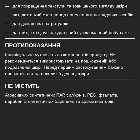
для покращення текстури та зовнішнього вигляду шкіри
як підготовчий етап перед нанесенням доглядових засобів
для домашніх spa-ритуалів
для тих, хто цінує натуральний і усвідомлений body-care
ПРОТИПОКАЗАННЯ
Індивідуальна чутливість до компонентів продукту. Не
рекомендується використовувати на пошкодженій або
подразненій шкірі. Перед першим застосуванням бажано
провести тест на невеликій ділянці шкіри.
НЕ МІСТИТЬ
Агресивних синтетичних ПАР, силіконів, PEG, фталатів,
парабенів, синтетичних барвників та ароматизаторів.