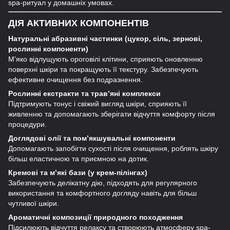
spa-ритуал у домашніх умовах.
ДІЯ АКТИВНИХ КОМПОНЕНТІВ
Натуральні абразивні частинки (цукор, сіль, зернові,
рослинні компоненти)
М’яко відлущують ороговілі клітини, сприяють оновленню
поверхні шкіри та покращують її текстуру. Забезпечують
ефективне очищення без подразнення.
Рослинні екстракти та трав’яні комплекси
Підтримують тонус і свіжий вигляд шкіри, сприяють її
живленню та допомагають зберігати відчуття комфорту після
процедури.
Доглядові олії та пом’якшувальні компоненти
Допомагають запобігти сухості після очищення, роблять шкіру
більш еластичною та приємною на дотик.
Кремові та м’які бази (у крем-пілінгах)
Забезпечують делікатну дію, підходять для регулярного
використання та комфортного догляду навіть для більш
чутливої шкіри.
Ароматичні композиції природного походження
Підсилюють відчуття релаксу та створюють атмосферу spa-