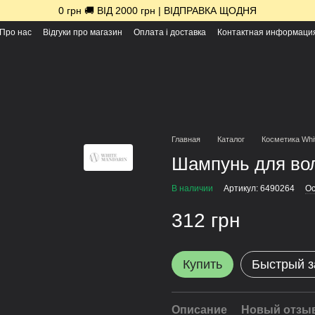
0 грн 🚚 ВІД 2000 грн | ВІДПРАВКА ЩОДНЯ
Про нас
Відгуки про магазин
Оплата і доставка
Контактная информаци
Главная
Каталог
Косметика Whi
Шампунь для вол
В наличии
Артикул: 6490264
Ос
312 грн
Купить
Быстрый з
Описание
Новый отзыв