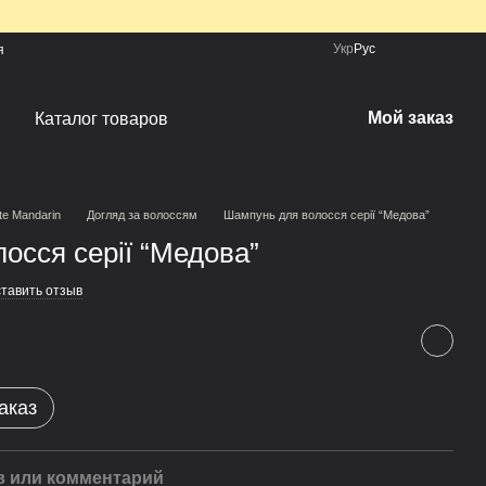
Укр
Рус
я
Мой заказ
Каталог товаров
te Mandarin
Догляд за волоссям
Шампунь для волосся серії “Медова”
осся серії “Медова”
тавить отзыв
аказ
 или комментарий