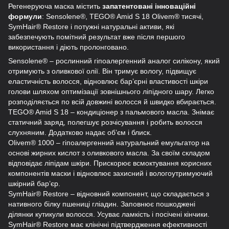
Регенеруюча маска містить
запатентовані інноваційні
формули
: Sensolene®, TEGO® Amid S 18 Olivem® тисячі,
SymHair® Restore і потужні натуральні активи, які
забезпечують помітний результат вже після першого
використання і діють пролонговано.
Sensolene® – рослинний гіпоалергенний аналог силікону, який
отримують з оливкової олії. Він тримує вологу, підвищує
еластичність волосся, відновлює бар’єрні властивості шкіри
голови шляхом оптимізації зовнішнього ліпідного шару. Легко
розподіляється по всій довжині волосся й швидко вбирається.
TEGO® Amid S 18 – кондиціонер з пальмового масла. Знімає
статичний заряд, полегшує розчісування і робить волосся
слухняним. Додатково надає об’єм і блиск.
Olivem® 1000 – гіпоалергенний натуральний емульгатор на
основі жирних кислот з оливкового масла. За своїм складом
відповідає ліпідам шкіри. Прискорює всмоктування корисних
компонентів маски і відновлює захисний і вологоутримуючий
шкірний бар’єр.
SymHair® Restore – відновний компонент, що складається з
нативного білку пшениці гліадин. Заповнює пошкоджені
ділянки кутикули волосся. Усуває ламкість і посічені кінчики.
SymHair® Restore має клінічні підтвердження ефективності