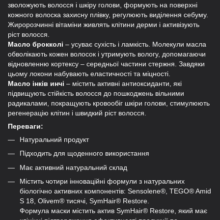
зволожують волосся і шкіру голови, формують на поверхні
кожного волоска захисну плівку, регулюють виділення себуму.
Жиророзчинні вітаміни живлять клітини дерми і активізують
ріст волосся.
Масло брокколі
– усуває сухість і ламкість. Молекули масла
обволікають кожен волосок і утримують вологу, допомагаючи
відновленню кортексу – середньої частини стержня. Завдяки
цьому локони набувають еластичності та міцності.
Масло інків инчі
– містить активні антиоксиданти, які
підвищують стійкість волосся до пошкоджень вільними
радикалами, покращують кровообіг шкіри голови, стимулюють
регенерацію клітин і швидкий ріст волосся.
Переваги:
Натуральний продукт
Підходить для щоденного використання
Має активний натуральний склад
Містить чотири інноваційні формули з натуральних
біологічно активних компонентів: Sensolene®, TEGO® Amid
S 18, Olivem® тисячі, SymHair® Restore.
Формула маски містить актив SymHair® Restore, який має