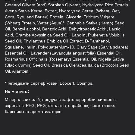
Cetearyl Olivate (and) Sorbitan Olivate*, Нydrolyzed Rice Protein,
Avena Sativa Kernel Extrac, Hydrolyzed Cereal (Wheat, Oat,
Corn, Rye, and Barley) Protein, Glycerin, Triticum Vulgare
(Wheat) Protein, Water (Aqua)*, Cannabis Sativa (Hemp) Seed
Oil, Benzyl alcohol, Benzoic Acid, Dehydroacetic Acid*, Lactic
Acid, Crambe Abyssinica Seed Oil, Lanolin, Plukenetia Volubilis
Seed Oil, Phyllanthus Emblica Oil Extract, D-Panthenol,
Squalane, Inulin, Polyquaternium-10, Clary Sage (Salvia sclarea)
Essential Oil, Lavender (Lavandula angustifolia) Essential Oil,
Rosmarinus Officinalis (Rosemary) Essential Oil, Nigella Sativa
(Black Cumin) Seed Oil, Brassica Oleracea Italica (Broccoli) Seed
Oil, Allantoin.
* Інгредієнти сертифіковані Ecocert, Cosmos.
Не містить:
Мінеральних олій, продуктів нафтопереробки, силіконів,
акрилатів, PEG, PPG, фталатів, парабенів, синтетичних
барвників та ароматизаторів.