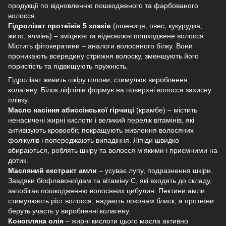
продукції по відновленню пошкодженого та фарбованого
волосся.
Гідролізат протеїнів 5 злаків
(пшениця, овес, кукурудза,
жито, ячмінь) – зміцнює та відновлює пошкоджене волосся.
Містить фітокератини – аналоги волосяного білку. Вони
проникають всередину стрижня волоску, зменшують його
пористість та підвищують пружність.
Гідролізат живить шкіру голови, стимулює вироблення
колагену. Білок ліфтілін формує на поверхні волосся захисну
плівку.
Масло насіння абиссінської гірчиці
(крамбе) – містить
ненасичені жирні кислоти і великий перелік вітамінів, які
активізують кровообіг, покращують живлення волосяних
фолікулів і попереджають випадіння. Ліпіди швидко
вбираються, роблять шкіру та волосся м’якими і приємними на
дотик.
Масляний екстракт амли
– усуває лупу, подразнення шкіри.
Завдяки біофлавоноїдам та вітаміну С, які входять до складу,
запобігає пошкодженню волосяних цибулин. Пектини амли
стимулюють ріст волосся, надають локонам блиск, а протеїни
беруть участь у виробленні колагену.
Конопляна олія
– жирні кислоти цього масла активно