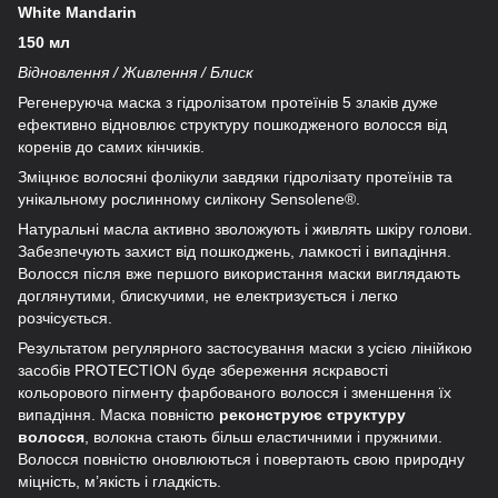
White Mandarin
150 мл
Відновлення / Живлення / Блиск
Регенеруюча маска з гідролізатом протеїнів 5 злаків дуже
ефективно відновлює структуру пошкодженого волосся від
коренів до самих кінчиків.
Зміцнює волосяні фолікули завдяки гідролізату протеїнів та
унікальному рослинному силікону Sensolene®.
Натуральні масла активно зволожують і живлять шкіру голови.
Забезпечують захист від пошкоджень, ламкості і випадіння.
Волосся після вже першого використання маски виглядають
доглянутими, блискучими, не електризується і легко
розчісується.
Результатом регулярного застосування маски з усією лінійкою
засобів PROTECTION буде збереження яскравості
кольорового пігменту фарбованого волосся і зменшення їх
випадіння. Маска повністю
реконструює структуру
волосся
, волокна стають більш еластичними і пружними.
Волосся повністю оновлюються і повертають свою природну
міцність, м’якість і гладкість.