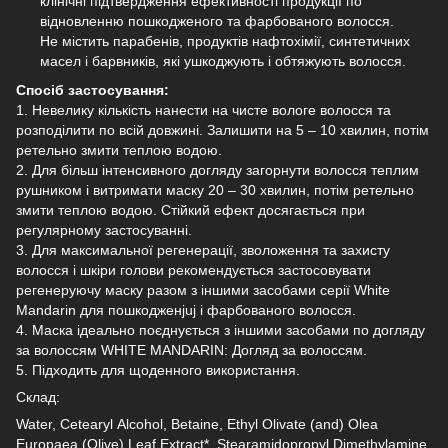
клінічні підтвердження ефективності продукції по
відновленню пошкодженого та фарбованого волосся.
Не містить парабенів, продуктів нафтохімії, синтетичних
масел і барвників, які ушкоджують і обтяжують волосся.
Спосіб застосування:
1. Невелику кількість нанести на чисте вологе волосся та
розподілити по всій довжині. Залишити на 5 – 10 хвилин, потім
ретельно змити теплою водою.
2. Для більш інтенсивного догляду загорнути волосся теплим
рушником і витримати маску 20 – 30 хвилин, потім ретельно
змити теплою водою. Стійкий ефект досягається при
регулярному застосуванні.
3. Для максимальної регенерації, зволоження та захисту
волосся і шкіри голови рекомендується застосовувати
регенеруючу маску разом з іншими засобами серії White
Mandarin для пошкодженjuj і фарбованого волосся.
4. Маска ідеально поєднується з іншими засобами по догляду
за волоссям WHITE MANDARIN: Догляд за волоссям.
5. Підходить для щоденного використання.
Склад:
Water, Cetearyl Аlcohol, Betaine, Ethyl Olivate (and) Olea
Europaea (Olive) Leaf Extract*, Stearamidopropyl Dimethylamine,