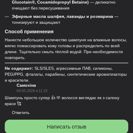
Glucotain®, Cocamidopropyl Betaine)
— деликатно
очищают без пересушивания
Эфирные масла шалфея, лаванды и розмарина
—
тонизируют и защищают
Способ применения
Нанести небольшое количество шампуня на влажные волосы,
мягко помассировать кожу головы и распределить по всей
длине. Тщательно смыть тёплой водой. При необходимости
повторить.
Не содержит:
SLS/SLES, агрессивные ПАВ, силиконы,
PEG/PPG, фталаты, парабены, синтетические ароматизаторы
и красители.
Самохіна
04.05.2026 в 11:15
Шампунь просто супер 👍 🫶 волосся виглядає як з салону
краси 🥰
Ответить
Написать отзыв