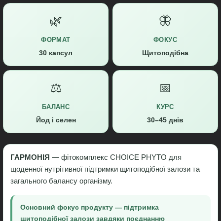
🌿
🦋
ФОРМАТ
ФОКУС
30 капсул
Щитоподібна
⚖️
📅
БАЛАНС
КУРС
Йод і селен
30–45 днів
ГАРМОНІЯ
— фітокомплекс CHOICE PHYTO для
щоденної нутрітивної підтримки щитоподібної залози та
загального балансу організму.
Основний фокус продукту — підтримка
щитоподібної залози завдяки поєднанню