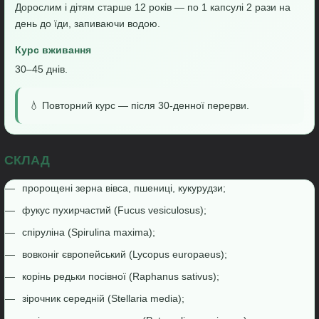
Дорослим і дітям старше 12 років — по 1 капсулі 2 рази на
день до їди, запиваючи водою.
Курс вживання
30–45 днів.
💧 Повторний курс — після 30-денної перерви.
СКЛАД
пророщені зерна вівса, пшениці, кукурудзи;
фукус пухирчастий (Fucus vesiculosus);
спіруліна (Spirulina maxima);
вовконіг європейський (Lycopus europaeus);
корінь редьки посівної (Raphanus sativus);
зірочник середній (Stellaria media);