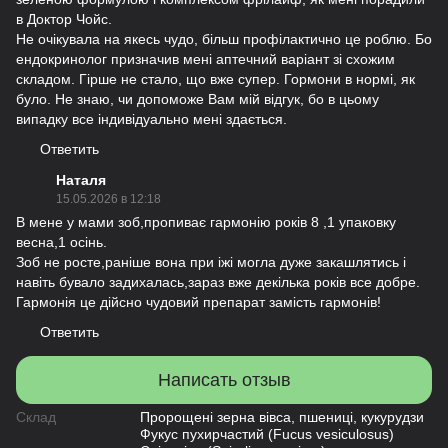
в Доктор Чойс.
Не очікувала на якесь чудо, більш профілактично це роблю. Бо
ендокринолог призначив мені аптечний варіант зі схожим
складом. Гірше не стало, що вже супер. Гормони в нормі, як
було. Не знаю, чи допоможе Вам мій відгук, бо в цьому
випадку все індивідуально мені здається.
Ответить
Наталя
15.05.2026 в 12:18
В мене у мами зоб,пропиває гармонію років 8 ,1 упаковку
весна,1 осінь.
Зоб не росте,раніше вона при іжі могла дуже закашлятись і
навіть бувало задихалась,зараз вже декілька років все добре.
Гармонія це дійсно чудовий препарат замість гармонів!
Ответить
Написать отзыв
Склад
Пророщені зерна вівса, пшениці, кукурудзи
Фукус пухирчастий (Fucus vesiculosus)