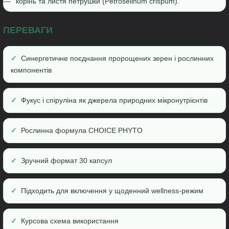
корінь та листя петрушки (Petroselinum crispum).
ПЕРЕВАГИ
Синергетичне поєднання пророщених зерен і рослинних
компонентів
Фукус і спіруліна як джерела природних мікронутрієнтів
Рослинна формула CHOICE PHYTO
Зручний формат 30 капсул
Підходить для включення у щоденний wellness-режим
Курсова схема використання