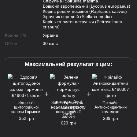
Спіруліна (Spirulina maxima)
Вовконіг європейський (Lycopus europaeus)
Корінь редьки посівної (Raphanus sativus)
Зірочник середній (Stellaria media)
Корінь та листя петрушки (Petroselinum
crispum)
Країна ТМ
Україна
Об`єм
30 капс.
Максимальний результат з цим:
Здоров'я
Зелена формула -
Фрілайф
щитоподібної
нормалізує роботу
Антиоксидантний
залози Гармонія
щитоподібної
комплекс
залози
352 грн
289 грн
629 грн