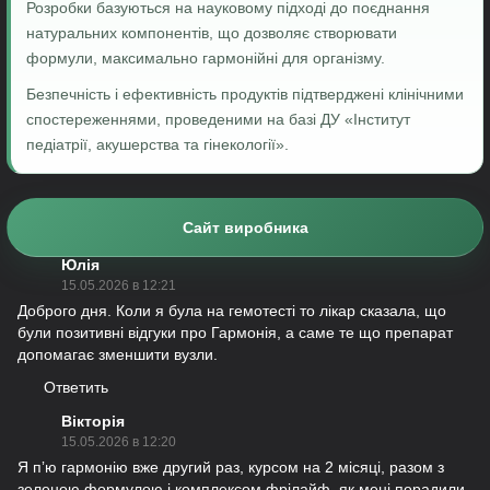
Розробки базуються на науковому підході до поєднання
натуральних компонентів, що дозволяє створювати
формули, максимально гармонійні для організму.
Безпечність і ефективність продуктів підтверджені клінічними
спостереженнями, проведеними на базі ДУ «Інститут
педіатрії, акушерства та гінекології».
Сайт виробника
Юлія
15.05.2026 в 12:21
Доброго дня. Коли я була на гемотесті то лікар сказала, що
були позитивні відгуки про Гармонія, а саме те що препарат
допомагає зменшити вузли.
Ответить
Вікторія
15.05.2026 в 12:20
Я пʼю гармонію вже другий раз, курсом на 2 місяці, разом з
зеленою формулою і комплексом фрілайф, як мені порадили