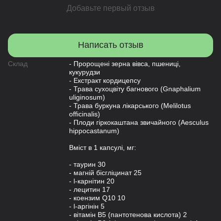
Добавьте первый отзыв
Написать отзыв
Склад
- Пророщені зерна вівса, пшениці,
кукурудзи
- Екстракт кордицепсу
- Трава сухоцвіту багнового (Gnaphalium
uliginosum)
- Трава буркуна лікарського (Melilotus
officinalis)
- Плоди гіркокаштана звичайного (Aеsculus
hippocаstanum)
Вміст в 1 капсулі, мг:
- таурин 30
- магній бісгліцинат 25
- l-карнітин 20
- лецитин 17
- коензим Q10 10
- l-аргінін 5
- вітамін В5 (пантотенова кислота) 2