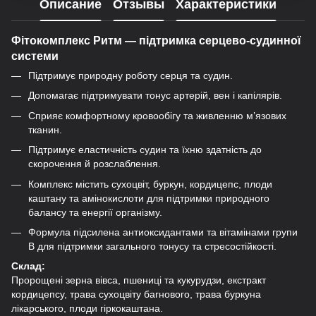
Описание
Отзывы
Характеристики
Фітокомплекс Ритм — підтримка серцево-судинної
системи
Підтримує природну роботу серця та судин.
Допомагає підтримувати тонус артерій, вен і капілярів.
Сприяє комфортному кровообігу та живленню м’язових
тканин.
Підтримує еластичність судин та їхню здатність до
скорочення й розслаблення.
Комплекс містить сухоцвіт, буркун, кордицепс, плоди
каштану та амінокислоти для підтримки природного
балансу та енергії організму.
Формула підсилена антиоксидантами та вітамінами групи
B для підтримки загального тонусу та стресостійкості.
Склад:
Пророщені зерна вівса, пшениці та кукурудзи, екстракт
кордицепсу, трава сухоцвіту багнового, трава буркуна
лікарського, плоди гіркокаштана.