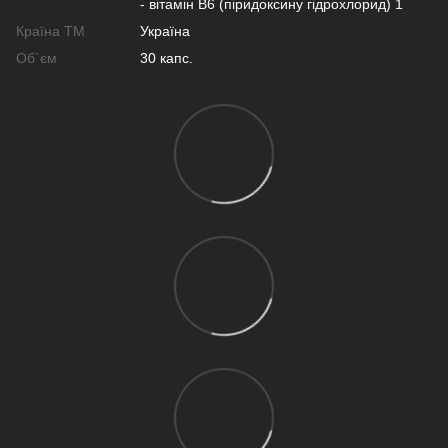
- вітамін В6 (піридоксину гідрохлорид) 1
Країна ТМ
Україна
Об`єм
30 капс.