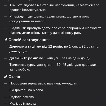
Тим, хто відчуває ментальне напруження, навчається або
працює інтелектуально.
У періоди підвищених навантажень, що вимагають
фокусування та енергії.
Людям, які прагнуть дбати про себе природним шляхом та
підтримувати якість життя у динамічному ритмі.
📌 Спосіб застосування:
Дорослим та дітям від 12 років:
по 1 капсулі 2 рази на
день до їди.
Дітям 6–12 років:
по 1 капсулі 1 раз на день до їди.
Тривалість курсу: для дітей — 30–45 днів, для дорослих —
за потребою.
🌱 Склад:
Пророщені зерна вівса, пшениці, кукурудзи
Екстракт гінкго білоба
Родіола рожева
Меліса лікарська