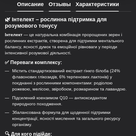
Описание
Отзывы
Характеристики
🌿 Інтелект – рослинна підтримка для
розумового тонусу
Інтелект
— це натуральна комбінація пророщених зерен і
рослинних екстрактів, створена для підтримки ментального
балансу, ясності думок та емоційної рівноваги у періоди
інтенсивної розумової діяльності.
✅ Переваги комплексу:
Містить стандартизований екстракт гінкго білоба (24%
флавонових глікозидів, 6% терпенових лактонів) у
поєднанні з рослинними компонентами: родіолою
рожевою, мелісою, звіробоєм, розмарином та лавандою.
Підсилений коензимом Q10 — антиоксидантом
природного походження.
Збалансована формула для щоденної підтримки
концентрації, ясності мислення та загального ресурсу
організму.
🔍 Для кого підійде: