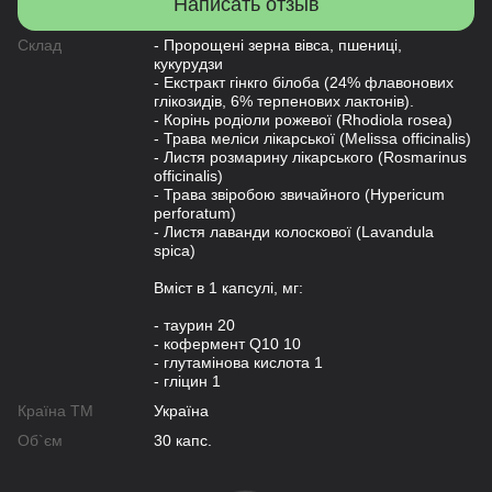
Написать отзыв
Склад
- Пророщені зерна вівса, пшениці,
кукурудзи
- Екстракт гінкго білоба (24% флавонових
глікозидів, 6% терпенових лактонів).
- Корінь родіоли рожевої (Rhodiola rosea)
- Трава меліси лікарської (Melissa officinalis)
- Листя розмарину лікарського (Rosmarinus
officinalis)
- Трава звіробою звичайного (Hypericum
perforatum)
- Листя лаванди колоскової (Lavandula
spica)
Вміст в 1 капсулі, мг:
- таурин 20
- кофермент Q10 10
- глутамінова кислота 1
- гліцин 1
Країна ТМ
Україна
Об`єм
30 капс.