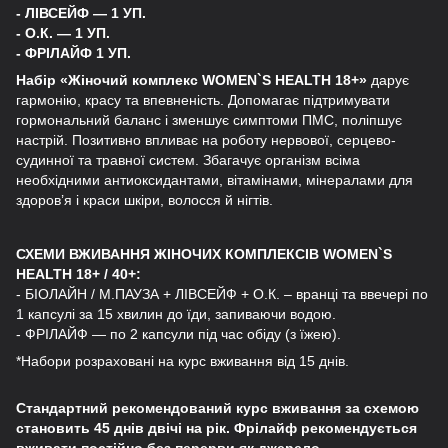
- ЛІВСЕЙФ — 1 УП.
- О.К. — 1 УП.
- ФРІЛАЙФ 1 УП.
Набір «Жіночий комплекс
WOMEN
`
S
HEALTH
18+»
дарує
гармонію, красу та впевненість. Допомагає підтримувати
гормональний баланс і зменшує симптоми ПМС, поліпшує
настрій. Позитивно впливає на роботу нервової, серцево-
судинної та травної систем. Збагачує організм всіма
необхідними антиоксидантами, вітамінами, мінералами для
здоров’я і краси шкіри, волосся й нігтів.
СХЕМИ ВЖИВАННЯ ЖІНОЧИХ КОМПЛЕКСІВ
WOMEN
`
S
HEALTH
18+ / 40+:
- БІОЛАЙН / М.ПАУЗА + ЛІВСЕЙФ + О.К. – вранці та ввечері по
1 капсулі за 15 хвилин до їди, запиваючи водою.
- ФРІЛАЙФ — по 2 капсули під час обіду (з їжею).
*Набори розраховані на курс вживання від 15 днів.
Стандартний рекомендований курс вживання за схемою
становить 45 днів двічі на рік. Фрілайф рекомендується