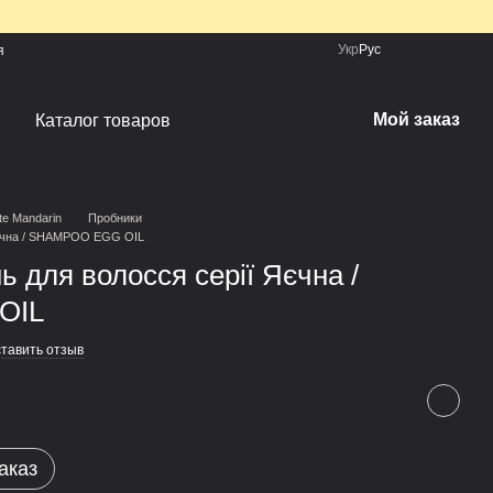
Укр
Рус
я
Мой заказ
Каталог товаров
te Mandarin
Пробники
Яєчна / SHAMPOO EGG OIL
 для волосся серії Яєчна /
OIL
тавить отзыв
аказ