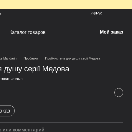
Укр
Рус
я
Мой заказ
Каталог товаров
te Mandarin
Пробники
Пробник гель для душу серії Медова
я душу серії Медова
тавить отзыв
аказ
 или комментарий