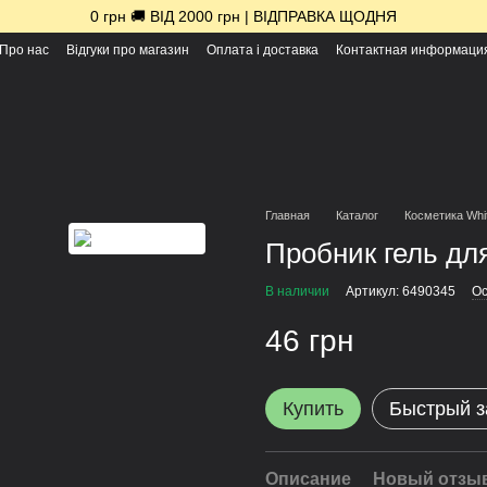
0 грн 🚚 ВІД 2000 грн | ВІДПРАВКА ЩОДНЯ
Про нас
Відгуки про магазин
Оплата і доставка
Контактная информаци
Главная
Каталог
Косметика Whi
Пробник гель дл
В наличии
Артикул: 6490345
Ос
46 грн
Купить
Быстрый з
Описание
Новый отзыв