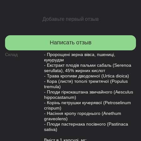
Добавьте первый отзыв
Написать отзыв
Склад
- Пророщені зерна вівса, пшениці,
кукурудзи
- Екстракт плодів пальми сабаль (Serenoa
serullata), 45% жирних кислот
- Трава кропиви дводомної (Urtica dioica)
- Кора (листя) тополі тремтячої (Populus
tremula)
- Плоди гіркокаштана звичайного (Aesculus
hippocastanum)
- Корінь петрушки кучерявої (Petroselinum
crispum)
- Насіння кропу городнього (Anethum
graveolens)
- Плоди пастернака посівного (Pastinaca
sativa)
Вміст в 1 капсулі, мг: