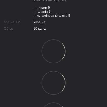
- l-гліцин 5
- l-аланін 5
- глутамінова кислота 5
Країна ТМ
Україна
Об`єм
30 капс.