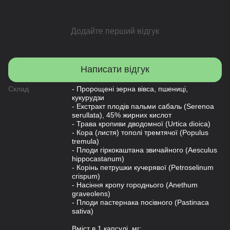
Додайте перший відгук
Написати відгук
Склад
- Пророщені зерна вівса, пшениці,
кукурудзи
- Екстракт плодів пальми сабаль (Serenoa
serullata), 45% жирних кислот
- Трава кропиви дводомної (Urtica dioica)
- Кора (листя) тополі тремтячої (Populus
tremula)
- Плоди гіркокаштана звичайного (Aesculus
hippocastanum)
- Корінь петрушки кучерявої (Petroselinum
crispum)
- Насіння кропу городнього (Anethum
graveolens)
- Плоди пастернака посівного (Pastinaca
sativa)
Вміст в 1 капсулі, мг: