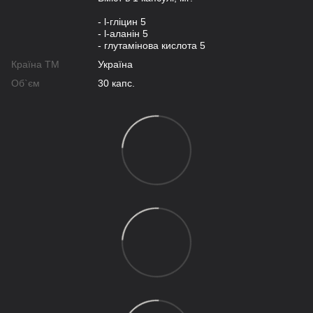
- l-гліцин 5
- l-аланін 5
- глутамінова кислота 5
Країна ТМ
Україна
Об`єм
30 капс.