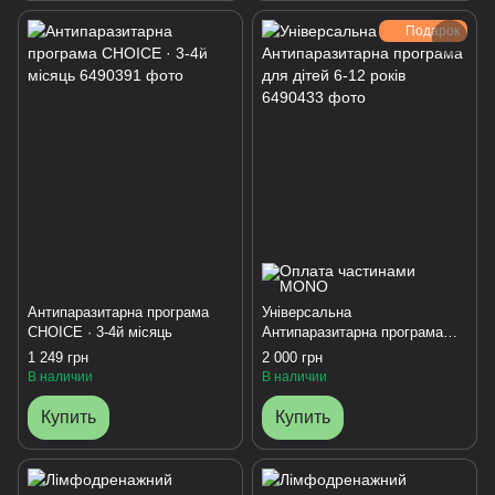
Подарок
Антипаразитарна програма
Універсальна
CHOICE · 3-4й місяць
Антипаразитарна програма
для дітей 6-12 років
1 249 грн
2 000 грн
В наличии
В наличии
Купить
Купить