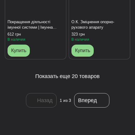
Покращення діяльності
О.К. Зміцнення опорно-
імунної системи | Імунна
рухового апарату
формула CHOICE
612 грн
323 грн
В наличии
В наличии
Купить
Купить
Показать еще 20 товаров
Назад
Вперед
1
из 3