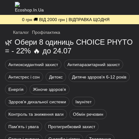
0 грн 🚚 ВІД 2000 грн | ВІДПРАВКА ЩОДНЯ
Каталог
Профілактика
🌿 Обери 8 одиниць CHOICE PHYTO
= - 22% 🔥 до 24.07
Антиоксидантний захист
Антипаразитарний захист
Антистрес і сон
Детокс
Дитяче здоров’я 6-12 років
Енергія
Жіноче здоров’я
Здоров’я дихальної системи
Імунітет
Контроль та зниження ваги
Обмін речовин
Пам’ять і увага
Протигрибковий захист