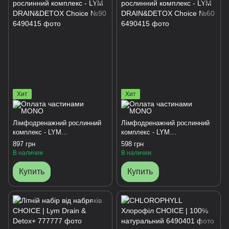
Хит
Хит
Лімфодренажний рослинний
Лімфодренажний рослинний
комплекс - LYM
комплекс - LYM
DRAIN&DETOX Choice №90
DRAIN&DETOX Choice №60
897 грн
598 грн
В наличии
В наличии
Купить
Купить