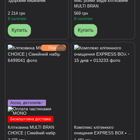
Здоровий кишківник
Мікс різних видів клітковини
MULTI BRAN
2 214 грн
569 грн
В наличии
В наличии
Купить
Купить
Подарок
Ассоц. дієтологів✅
Безкоштовна доставка
Клітковина MULTI BRAN
Комплекс клітинного
CHOICE | Сімейний набір
очищення EXPRESS BOX • 15
днів +