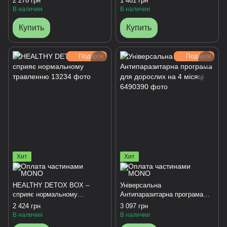
2 276 грн
1 481 грн
В наличии
В наличии
Купить
Купить
Подарок
Подарок
Хит
Хит
HEALTHY DETOX BOX –
Універсальна
сприяє нормальному
Антипаразитарна програма
травленню
для дорослих на 4 місяці
2 424 грн
3 097 грн
В наличии
В наличии