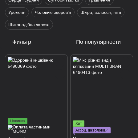
Серце і судини
Суглоби і кістки
Травлення
Урологія
Чоловіче здоров’я
Шкіра, волосся, нігті
Щитоподібна залоза
Фильтр
По популярности
Новинка
Хит
Ассоц. дієтологів✅