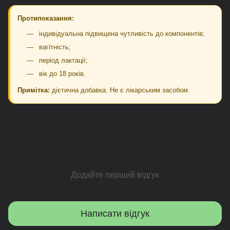
Протипоказання:
індивідуальна підвищена чутливість до компонентів;
вагітність;
період лактації;
вік до 18 років.
Примітка:
дієтична добавка. Не є лікарським засобом.
Додайте перший відгук
Написати відгук