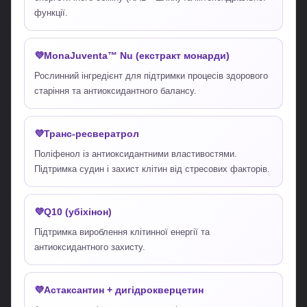
функції.
MonaJuventa™ Nu (екстракт монарди)
Рослинний інгредієнт для підтримки процесів здорового
старіння та антиоксидантного балансу.
Транс-ресвератрол
Поліфенол із антиоксидантними властивостями.
Підтримка судин і захист клітин від стресових факторів.
Q10 (убіхінон)
Підтримка вироблення клітинної енергії та
антиоксидантного захисту.
Астаксантин + дигідрокверцетин