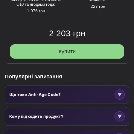
Q10 та ягодами годжі
227 грн
1 976 грн
2 203 грн
Купити
Популярні запитання
▼
Що таке Anti-Age Code?
Anti-Age Code
— комплекс активних компонентів для
щоденної підтримки енергії, антиоксидантного балансу
▼
Кому підходить продукт?
та когнітивної продуктивності.
Рекомендовано для дорослих
від 18 років
, які:
Формула підходить дорослим, які хочуть підтримувати