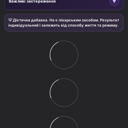
▼
компонентів;
Важливі застереження
вагітність;
Перед вживанням рекомендована консультація лікаря.
період лактації;
💡 Дієтична добавка. Не є лікарським засобом. Результат
Не перевищувати рекомендовану добову дозу. Не слід
вік до 18 років.
індивідуальний і залежить від способу життя та режиму.
використовувати як заміну повноцінного раціону
харчування.