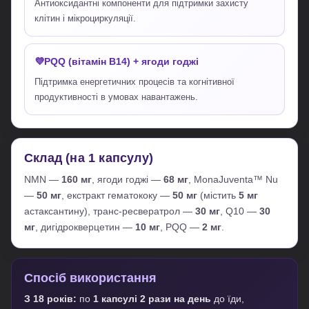
Антиоксидантні компоненти для підтримки захисту
клітин і мікроциркуляції.
PQQ (вітамін В14) + ягоди годжі
Підтримка енергетичних процесів та когнітивної
продуктивності в умовах навантажень.
Склад (на 1 капсулу)
NMN —
160 мг
, ягоди годжі —
68 мг
, MonaJuventa™ Nu
—
50 мг
, екстракт гематококу —
50 мг
(містить
5 мг
астаксантину), транс-ресвератрол —
30 мг
, Q10 —
30
мг
, дигідрокверцетин —
10 мг
, PQQ —
2 мг
.
Спосіб використання
З 18 років:
по
1 капсулі 2 рази на день
до їди,