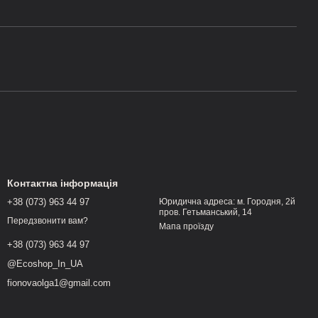
Контактна інформація
+38 (073) 963 44 97
Юридична адреса: м. Городня, 2й
пров. Гетьманський, 14
Передзвонити вам?
Мапа проїзду
+38 (073) 963 44 97
@Ecoshop_In_UA
fionovaolga1@gmail.com