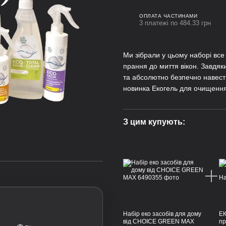
ОПЛАТА ЧАСТИНАМИ
3 платежі по 484.33 грн
Ми зібрали у цьому наборі все
прання до миття вікон. Завдя
та абсолютно безпечно навест
новинка Екогель для очищення
З цим купують:
Набір еко засобів для дому
ЕК
від CHOICE GREEN MAX
пр