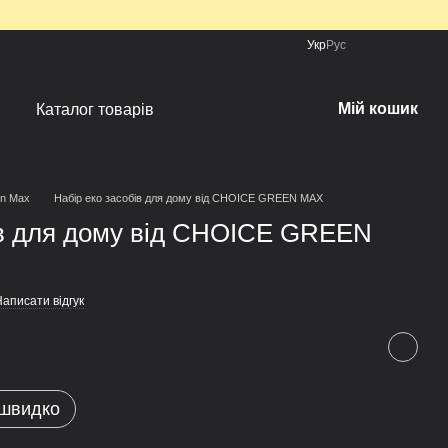
Укр
Рус
Мій кошик
Каталог товарів
en Max
Набір еко засобів для дому від CHOICE GREEN MAX
ів для дому від CHOICE GREEN
аписати відгук
 швидко