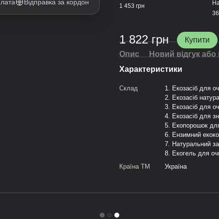
плата
Відправка за кордон
На
1 453 грн
36
1 822 грн
Купити
Опис
Новий відгук або
Характеристики
Склад
1. Екозасіб для о
2. Екозасіб натур
3. Екозасіб для о
4. Екозасіб для з
5. Екопорошок для
6. Ензимний екок
7. Натуральний за
8. Екогель для оч
Країна ТМ
Україна