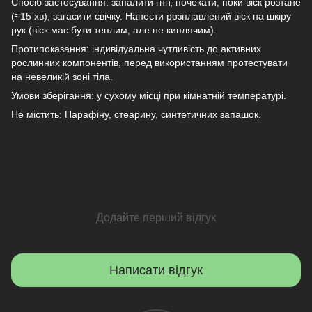
Спосіб застосування: запалити гніт, почекати, поки віск розтане
(≈15 хв), загасити свічку. Нанести розплавлений віск на шкіру
рук (віск має бути теплим, але не киплячим).
Протипоказання: індивідуальна чутливість до активних
рослинних компонентів, перед використанням протестувати
на невеликій зоні тіла.
Умови зберігання: у сухому місці при кімнатній температурі.
Не містить: Парафіну, стеарину, синтетичних запашок.
Додайте перший відгук
Написати відгук