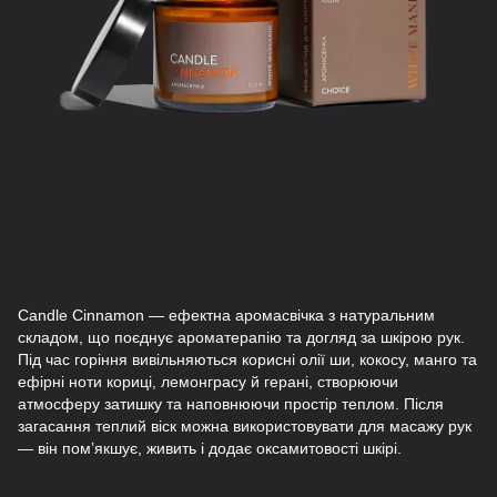
Candle Cinnamon — ефектна аромасвічка з натуральним
складом, що поєднує ароматерапію та догляд за шкірою рук.
Під час горіння вивільняються корисні олії ши, кокосу, манго та
ефірні ноти кориці, лемонграсу й герані, створюючи
атмосферу затишку та наповнюючи простір теплом. Після
загасання теплий віск можна використовувати для масажу рук
— він пом’якшує, живить і додає оксамитовості шкірі.