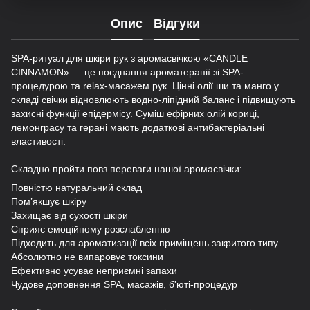
Опис
Відгуки
SPA-ритуал для шкіри рук з аромасвічкою «CANDLE
CINNAMON» — це поєднання ароматерапії зі SPA-
процедурою та relax-масажем рук. Цінні олії ши та манго у
складі свічки відновлюють водно-ліпідний баланс і підвищують
захисні функції епідермісу. Суміш ефірних олій кориці,
лемонграсу та герані мають додаткові антибактеріальні
властивості.
⠀
Складно пройти повз переваги нашої аромасвічки:
Повністю натуральний склад
Пом’якшує шкіру
Захищає від сухості шкіри
Сприяє емоційному розслабленню
Підходить для ароматизації всіх приміщень закритого типу
Абсолютно не випаровує токсини
Ефективно усуває неприємні запахи
Чудове доповнення SPA, масажів, б'юті-процедур
⠀