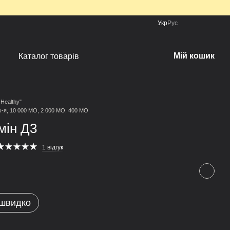
Укр
Рус
Мій кошик
Каталог товарів
 Healthy"
х-я, 10 000 МО, 2 000 МО, 400 МО
мін Д3
1 відгук
 швидко