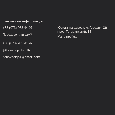
Контактна інформація
+38 (073) 963 44 97
Юридична адреса: м. Городня, 2й
пров. Гетьманський, 14
Передзвонити вам?
Мапа проїзду
+38 (073) 963 44 97
@Ecoshop_In_UA
fionovaolga1@gmail.com