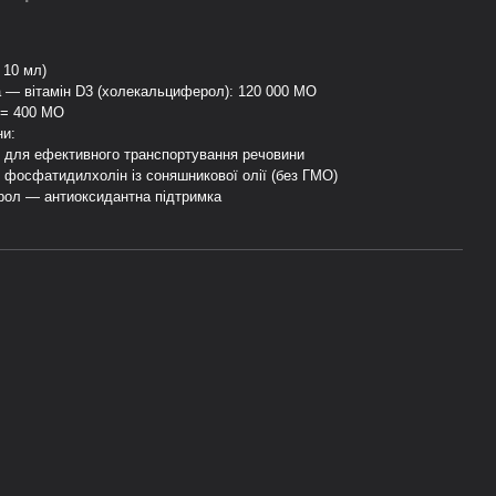
 10 мл)
 — вітамін D3 (холекальциферол): 120 000 МО
 = 400 МО
ни:
у для ефективного транспортування речовини
осфатидилхолін із соняшникової олії (без ГМО)
ол — антиоксидантна підтримка