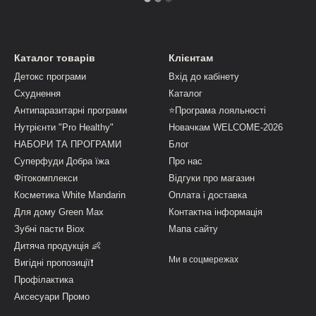
Каталог товарів
Клієнтам
Детокс програми
Вхід до кабінету
Схуднення
Каталог
Антипаразитарні програми
⭐Програма лояльності
Нутрієнти "Pro Healthy"
Новачкам WELCOME-2026
НАБОРИ ТА ПРОГРАМИ
Блог
Суперфуди Добра їжа
Про нас
Фітокомплекси
Відгуки про магазин
Косметика White Mandarin
Оплата і доставка
Для дому Green Max
Контактна інформація
Зубні пасти Biox
Мапа сайту
Дитяча продукція 👶
Ми в соцмережах
Вигідні пропозиції❗
Профілактика
Аксесуари Промо