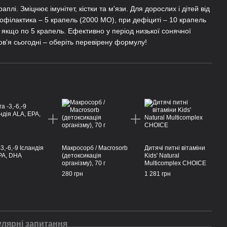
аплі. Зміцнює імунітет, кістки та м'язи. Для дорослих і дітей від
рофілактика – 5 крапель (2000 МО), при дефіциті – 10 крапель
, якщо по 5 крапель. Ефективно у період низької сонячної
ов'я сьогодні – оберіть перевірену формулу!
3,-6,-9 Ісландія
Макросорб / Macrosorb
Дитячі питні вітаміни
PA, DHA
(детоксикація
Kids' Natural
організму), 70 г
Multicomplex CHOICE
н
280 грн
1 281 грн
лярні запитання