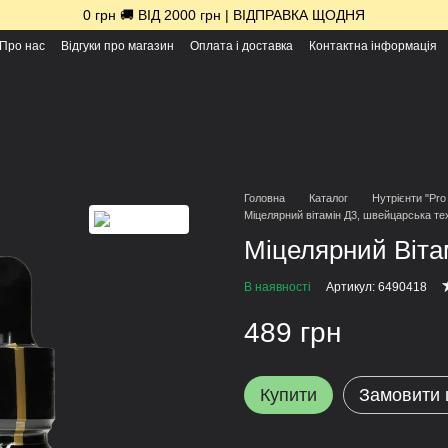
0 грн 🚚 ВІД 2000 грн | ВІДПРАВКА ЩОДНЯ
Про нас
Відгуки про магазин
Оплата і доставка
Контактна інформація
Головна
Каталог
Нутрієнти "Pro
Міцелярний вітамін Д3, швейцарська те
Міцелярний Віта
В наявності
Артикул: 6490418
489 грн
Купити
Замовити