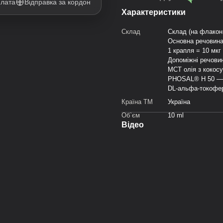
плата
Відправка за кордон
Характеристики
Склад
Склад (на флакон
Основна речовина
1 крапля = 10 мкг
Допоміжні речови
MCT олія з кокос
PHOSAL® H 50 — ф
DL-альфа-токофер
Країна ТМ
Україна
Об`єм
10 ml
Відео