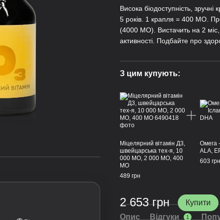
Висока біодоступність, зручні кр
5 років. 1 крапля = 400 МО. П
(4000 МО). Вистачить на 2 міс
активності. Подбайте про здор
З цим купують:
Міцелярний вітамін Д3,
Омега -
швейцарська тех-я, 10
ALA, E
000 МО, 2 000 МО, 400
603 гр
МО
489 грн
2 653 грн
Купити
Опис
Відгуки
Попу
1