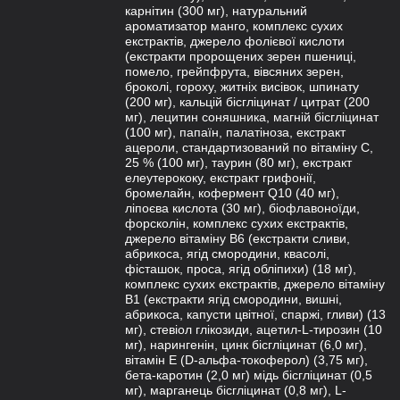
карнітин (300 мг), натуральний
ароматизатор манго, комплекс сухих
екстрактів, джерело фолієвої кислоти
(екстракти пророщених зерен пшениці,
помело, грейпфрута, вівсяних зерен,
броколі, гороху, житніх висівок, шпинату
(200 мг), кальцій бісгліцинат / цитрат (200
мг), лецитин соняшника, магній бісгліцинат
(100 мг), папаїн, палатіноза, екстракт
ацероли, стандартизований по вітаміну С,
25 % (100 мг), таурин (80 мг), екстракт
елеутерококу, екстракт грифонії,
бромелайн, кофермент Q10 (40 мг),
ліпоєва кислота (30 мг), біофлавоноїди,
форсколін, комплекс сухих екстрактів,
джерело вітаміну В6 (екстракти сливи,
абрикоса, ягід смородини, квасолі,
фісташок, проса, ягід обліпихи) (18 мг),
комплекс сухих екстрактів, джерело вітаміну
В1 (екстракти ягід смородини, вишні,
абрикоса, капусти цвітної, спаржі, гливи) (13
мг), стевіол глікозиди, ацетил-L-тирозин (10
мг), нарингенін, цинк бісгліцинат (6,0 мг),
вітамін Е (D-aльфа-токоферол) (3,75 мг),
бета-каротин (2,0 мг) мідь бісгліцинат (0,5
мг), марганець бісгліцинат (0,8 мг), L-