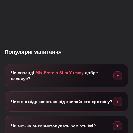
Популярні запитання
Чи справді
Mix Protein Slim Yummy
добре
▼
насичує?
Так.
Завдяки поєднанню кількох джерел білка та
харчових волокон коктейль забезпечує тривале відчуття
Чим він відрізняється від звичайного протеїну?
▼
ситості та підходить як перекус або заміна легкого
прийому їжі.
Це більше, ніж протеїн.
Формула містить кілька видів
білка, харчові волокна та ферменти — саме тому
Чи можна використовувати замість їжі?
▼
коктейль комфортний для щоденного використання як