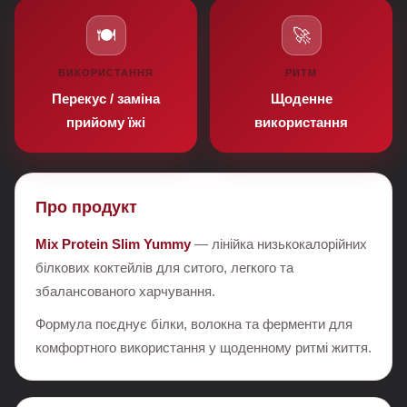
🍽️
🚀
ВИКОРИСТАННЯ
РИТМ
Перекус / заміна
Щоденне
прийому їжі
використання
Про продукт
Mix Protein Slim Yummy
— лінійка низькокалорійних
білкових коктейлів для ситого, легкого та
збалансованого харчування.
Формула поєднує білки, волокна та ферменти для
комфортного використання у щоденному ритмі життя.