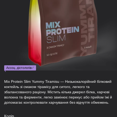
Ассоц. дієтологів✅
Mix Protein Slim Yummy Tiramisu — Низькокалорійний білковий
коктейль зі смаком тірамісу для ситого, легкого та
збалансованого раціону. Містить кілька джерел білка, харчові
волокна та ферменти, легко замінює перекус або прийом їжі й
допомагає контролювати харчування без відчуття обмежень.
Колір