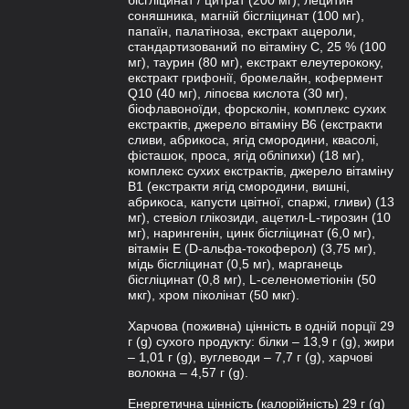
бісгліцинат / цитрат (200 мг), лецитин
соняшника, магній бісгліцинат (100 мг),
папаїн, палатіноза, екстракт ацероли,
стандартизований по вітаміну С, 25 % (100
мг), таурин (80 мг), екстракт елеутерококу,
екстракт грифонії, бромелайн, кофермент
Q10 (40 мг), ліпоєва кислота (30 мг),
біофлавоноїди, форсколін, комплекс сухих
екстрактів, джерело вітаміну В6 (екстракти
сливи, абрикоса, ягід смородини, квасолі,
фісташок, проса, ягід обліпихи) (18 мг),
комплекс сухих екстрактів, джерело вітаміну
В1 (екстракти ягід смородини, вишні,
абрикоса, капусти цвітної, спаржі, гливи) (13
мг), стевіол глікозиди, ацетил-L-тирозин (10
мг), нарингенін, цинк бісгліцинат (6,0 мг),
вітамін Е (D-aльфа-токоферол) (3,75 мг),
мідь бісгліцинат (0,5 мг), марганець
бісгліцинат (0,8 мг), L-селенометіонін (50
мкг), хром піколінат (50 мкг).
Харчова (поживна) цінність в одній порції 29
г (g) сухого продукту: білки – 13,9 г (g), жири
– 1,01 г (g), вуглеводи – 7,7 г (g), харчові
волокна – 4,57 г (g).
Енергетична цінність (калорійність) 29 г (g)