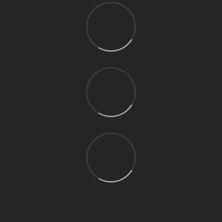
реальне життя
. Без відчуття дієти — лише комфортний
тим, хто цінує баланс між смаком і користю.
контроль харчування.