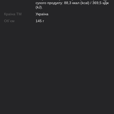
сухого продукту: 88,3 ккал (kcal) / 369,5 кДж
(kJ).
Країна ТМ
Україна
Об`єм
145 г