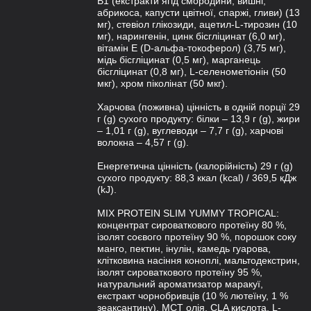
В1 (екстракти ягід смородини, вишні,
абрикоса, капусти цвітної, спаржі, гливи) (13
мг), стевіол глікозиди, ацетил-L-тирозин (10
мг), нарингенін, цинк бісгліцинат (6,0 мг),
вітамін Е (D-aльфа-токоферол) (3,75 мг),
мідь бісгліцинат (0,5 мг), марганець
бісгліцинат (0,8 мг), L-селенометіонін (50
мкг), хром піколінат (50 мкг).
Харчова (поживна) цінність в одній порції 29
г (g) сухого продукту: білки – 13,9 г (g), жири
– 1,01 г (g), вуглеводи – 7,7 г (g), харчові
волокна – 4,57 г (g).
Енергетична цінність (калорійність) 29 г (g)
сухого продукту: 88,3 ккал (kcal) / 369,5 кДж
(kJ).
MIX PROTEIN SLIM YUMMY TROPICAL:
концентрат сироваткового протеїну 80 %,
ізолят соєвого протеїну 90 %, порошок соку
манго, пектин, інулін, камедь гуарова,
клітковина насіння коноплі, мальтодекстрин,
ізолят сироваткового протеїну 95 %,
натуральний ароматизатор маракуї,
екстракт чорнобривців (10 % лютеїну, 1 %
зеаксантину), МСТ олія, CLA кислота, L-