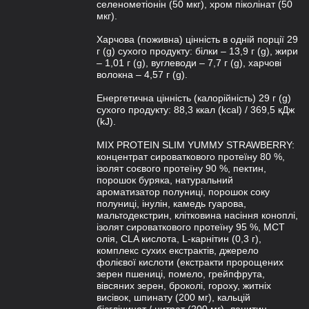
селенометіонін (50 мкг), хром піколінат (50
мкг).
Харчова (поживна) цінність в одній порції 29
г (g) сухого продукту: білки – 13,9 г (g), жири
– 1,01 г (g), вуглеводи – 7,7 г (g), харчові
волокна – 4,57 г (g).
Енергетична цінність (калорійність) 29 г (g)
сухого продукту: 88,3 ккал (kcal) / 369,5 кДж
(kJ).
MIX PROTEIN SLIM YUMMУ STRAWBERRY:
концентрат сироваткового протеїну 80 %,
ізолят соєвого протеїну 90 %, пектин,
порошок буряка, натуральний
ароматизатор полуниці, порошок соку
полуниці, інулін, камедь гуарова,
мальтодекстрин, клітковина насіння коноплі,
ізолят сироваткового протеїну 95 %, МСТ
олія, CLA кислота, L-карнітин (0,3 г),
комплекс сухих екстрактів, джерело
фолієвої кислоти (екстракти пророщених
зерен пшениці, помело, грейпфрута,
вівсяних зерен, броколі, гороху, житніх
висівок, шпинату (200 мг), кальцій