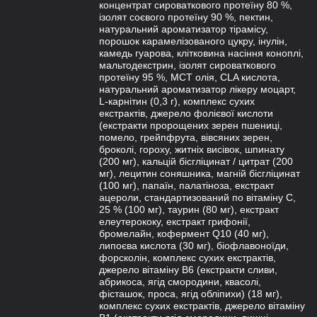
концентрат сироваткового протеїну 80 %,
ізолят соєвого протеїну 90 %, пектин,
натуральний ароматизатор тірамісу,
порошок карамелізованого цукру, інулін,
камедь гуарова, клітковина насіння коноплі,
мальтодекстрин, ізолят сироваткового
протеїну 95 %, МСТ олія, CLA кислота,
натуральний ароматизатор лікеру моцарт,
L-карнітин (0,3 г), комплекс сухих
екстрактів, джерело фолієвої кислоти
(екстракти пророщених зерен пшениці,
помело, грейпфрута, вівсяних зерен,
броколі, гороху, житніх висівок, шпинату
(200 мг), кальцій бісгліцинат / цитрат (200
мг), лецитин соняшника, магній бісгліцинат
(100 мг), папаїн, палатіноза, екстракт
ацероли, стандартизований по вітаміну С,
25 % (100 мг), таурин (80 мг), екстракт
елеутерококу, екстракт грифонії,
бромелайн, кофермент Q10 (40 мг),
липоєва кислота (30 мг), біофлавоноїди,
форсколін, комплекс сухих екстрактів,
джерело вітаміну В6 (екстракти сливи,
абрикоса, ягід смородини, квасолі,
фісташок, проса, ягід обліпихи) (18 мг),
комплекс сухих екстрактів, джерело вітаміну