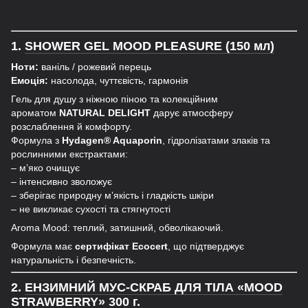
1.
SHOWER GEL MOOD PLEASURE (150 мл)
Ноти:
ваніль / рожевий перець
Емоція:
насолода, чуттєвість, гармонія
Гель для душу з ніжною піною та колекційним
ароматом
NATURAL DELIGHT
дарує атмосферу
розслаблення й комфорту.
Формула з
Hydagen® Aquaporin
, гідролізатами злаків та
рослинними екстрактами:
– м’яко очищує
– інтенсивно зволожує
– зберігає природну м’якість і гладкість шкіри
– не викликає сухості та стягнутості
Aroma Mood: теплий, затишний, обволікаючий.
Формула має
сертифікат Ecocert
, що підтверджує
натуральність і безпечність.
2.
ЕНЗИМНИЙ МУС-СКРАБ ДЛЯ ТІЛА «MOOD
STRAWBERRY»
300 г.