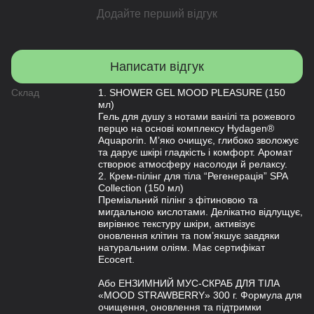
Додайте перший відгук
Написати відгук
Склад
1. SHOWER GEL MOOD PLEASURE (150
мл)
Гель для душу з нотами ванілі та рожевого
перцю на основі комплексу Hydagen®
Aquaporin. М’яко очищує, глибоко зволожує
та дарує шкірі гладкість і комфорт. Аромат
створює атмосферу насолоди й релаксу.
2. Крем-пілінг для тіла “Регенерація” SPA
Collection (150 мл)
Преміальний пілінг з фітиновою та
мигдальною кислотами. Делікатно відлущує,
вирівнює текстуру шкіри, активізує
оновлення клітин та пом’якшує завдяки
натуральним оліям. Має сертифікат
Ecocert.
Або ЕНЗИМНИЙ МУС-СКРАБ ДЛЯ ТІЛА
«MOOD STRAWBERRY» 300 г. Формула для
очищення, оновлення та підтримки