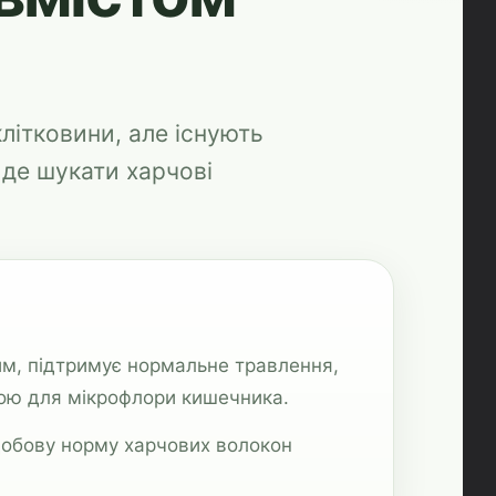
літковини, але існують
, де шукати харчові
им, підтримує нормальне травлення,
кою для мікрофлори кишечника.
 добову норму харчових волокон