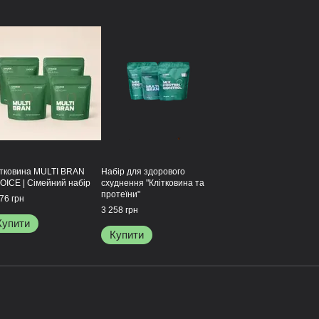
ітковина MULTI BRAN
Набір для здорового
OICE | Сімейний набір
схуднення "Клітковина та
протеїни"
76 грн
3 258 грн
Купити
Купити