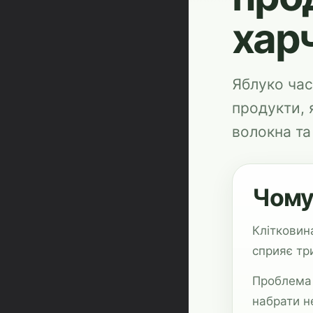
хар
Яблуко час
продукти, 
волокна та
Чому
Клітковин
сприяє тр
Проблема 
набрати н