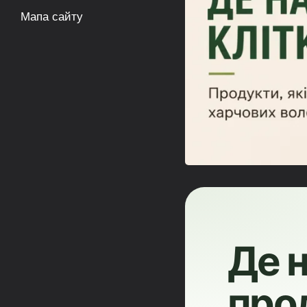
Мапа сайту
Де н
про