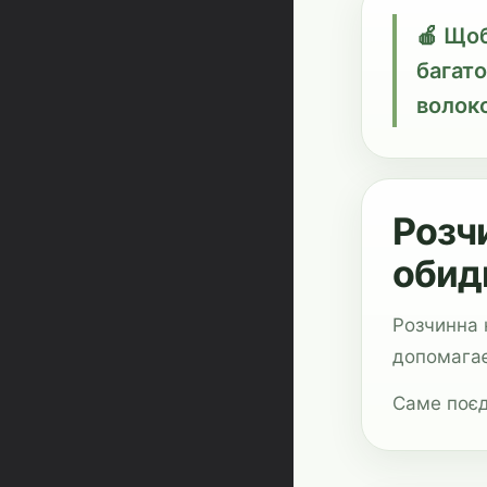
🍎 Щоб
багат
волок
Розчи
обид
Розчинна 
допомагає
Саме поєд