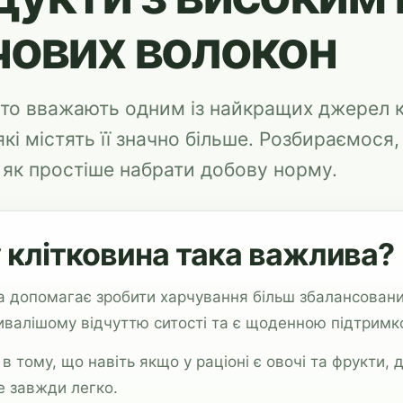
чових волокон
то вважають одним із найкращих джерел к
які містять її значно більше. Розбираємося
 як простіше набрати добову норму.
 клітковина така важлива?
а допомагає зробити харчування більш збалансован
ивалішому відчуттю ситості та є щоденною підтрим
в тому, що навіть якщо у раціоні є овочі та фрукти,
е завжди легко.