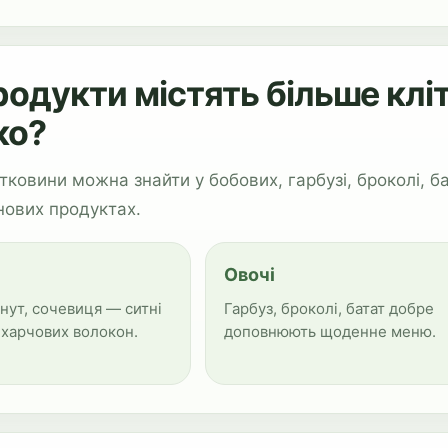
родукти містять більше клі
ко?
тковини можна знайти у бобових, гарбузі, броколі, бат
нових продуктах.
Овочі
 нут, сочевиця — ситні
Гарбуз, броколі, батат добре
харчових волокон.
доповнюють щоденне меню.