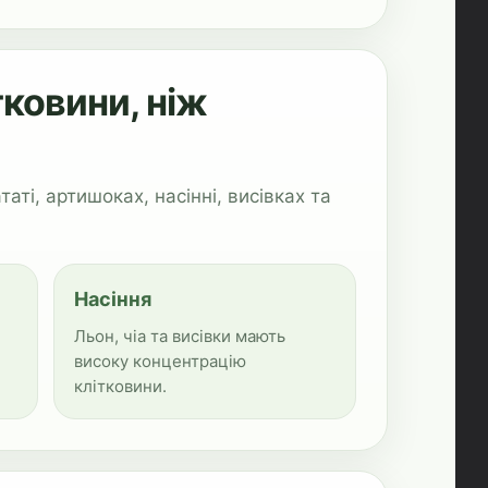
тковини, ніж
аті, артишоках, насінні, висівках та
Насіння
Льон, чіа та висівки мають
високу концентрацію
клітковини.