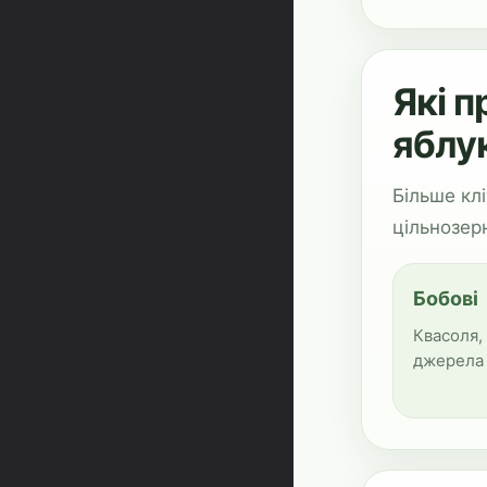
Які п
яблу
Більше клі
цільнозер
Бобові
Квасоля,
джерела 