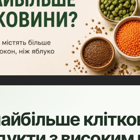
айбільше клітко
дукти з високим