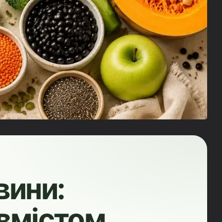
вини:
 вмістом