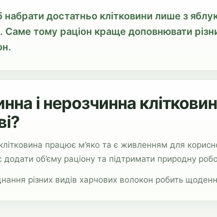
 набрати достатньо клітковини лише з яблук,
о. Саме тому раціон краще доповнювати різ
он.
нна і нерозчинна клітковин
ві?
клітковина працює м’яко та є живленням для корисн
 додати об’єму раціону та підтримати природну роб
нання різних видів харчових волокон робить щоденн