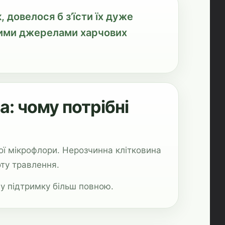
 довелося б з’їсти їх дуже
ними джерелами харчових
а: чому потрібні
ої мікрофлори. Нерозчинна клітковина
оту травлення.
у підтримку більш повною.