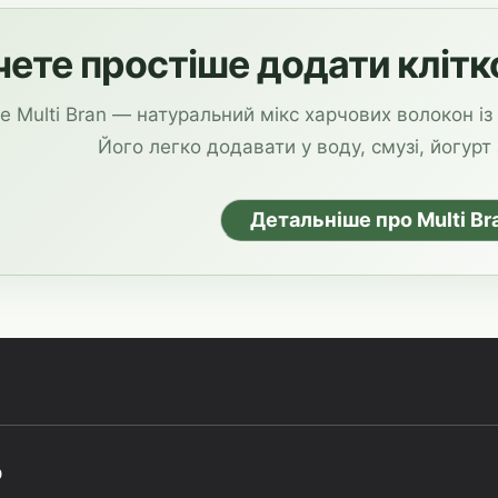
чете простіше додати клітко
 Multi Bran — натуральний мікс харчових волокон із ф
Його легко додавати у воду, смузі, йогурт 
Детальніше про Multi Br
о